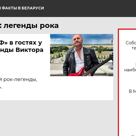
 ФАКТЫ В БЕЛАРУСИ
: легенды рока
Ф» в гостях у
Собо
т
енды Виктора
наиб
й рок-легенды,
.
В 