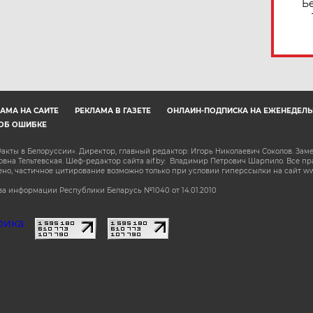
Б
АМА НА САЙТЕ
РЕКЛАМА В ГАЗЕТЕ
ОНЛАЙН-ПОДПИСКА НА ЕЖЕНЕДЕЛЬ
ОБ ОШИБКЕ
акты в Белоруссии». Директор, главный редактор: Игорь Николаевич Соколов. Зам
на Тельтевская. Шеф-редактор сайта aif.by: Владимир Петрович Шарпило. Все п
о, частичное цитирование возможно только при условии гиперссылки на сайт www.
а информации Республики Беларусь №1040 от 14.01.2010