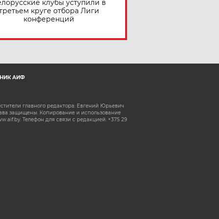
елорусские клубы уступили в
третьем круге отбора Лиги
конференций
НИК АИФ
естители главного редактора: Евгений Юрьевич
рава защищены. Копирование и использование
aif.by. Телефон для связи с редакцией: +375 29