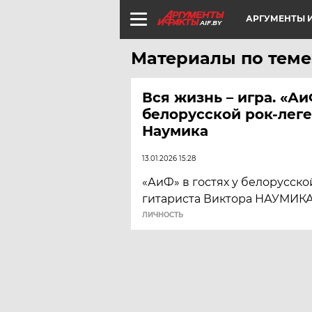
АРГУМЕНТЫ И
AIF.BY
Материалы по теме
Вся жизнь – игра. «Аи
белорусской рок-лег
Наумика
13.01.2026 15:28
«АиФ» в гостях у белорусско
гитариста Виктора НАУМИКА
ЛИЧНОСТЬ