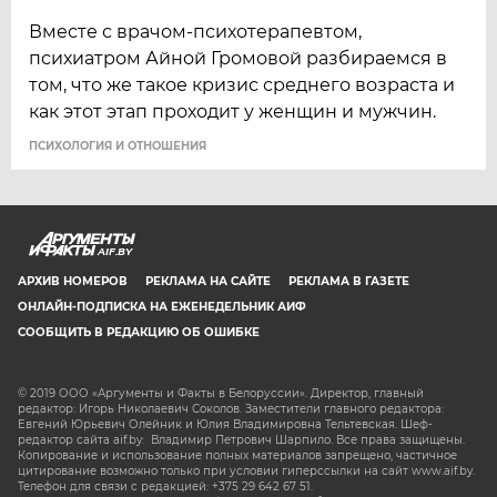
Вместе с врачом-психотерапевтом,
психиатром Айной Громовой разбираемся в
том, что же такое кризис среднего возраста и
как этот этап проходит у женщин и мужчин.
ПСИХОЛОГИЯ И ОТНОШЕНИЯ
AIF.BY
АРХИВ НОМЕРОВ
РЕКЛАМА НА САЙТЕ
РЕКЛАМА В ГАЗЕТЕ
ОНЛАЙН-ПОДПИСКА НА ЕЖЕНЕДЕЛЬНИК АИФ
СООБЩИТЬ В РЕДАКЦИЮ ОБ ОШИБКЕ
© 2019 ООО «Аргументы и Факты в Белоруссии». Директор, главный
редактор: Игорь Николаевич Соколов. Заместители главного редактора:
Евгений Юрьевич Олейник и Юлия Владимировна Тельтевская. Шеф-
редактор сайта aif.by: Владимир Петрович Шарпило. Все права защищены.
Копирование и использование полных материалов запрещено, частичное
цитирование возможно только при условии гиперссылки на сайт www.aif.by.
Телефон для связи с редакцией: +375 29 642 67 51.