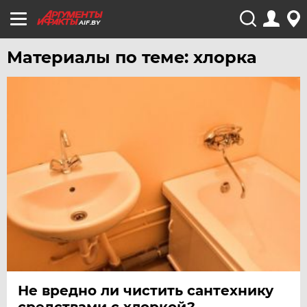
AIF.BY
Материалы по теме: хлорка
Не вредно ли чистить сантехнику
средствами с хлоркой?