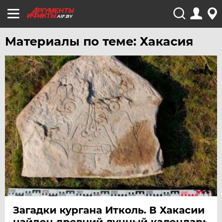
AIF.BY
Материалы по теме: Хакасия
Загадки кургана Итколь. В Хакасии
найден древний лунный календарь