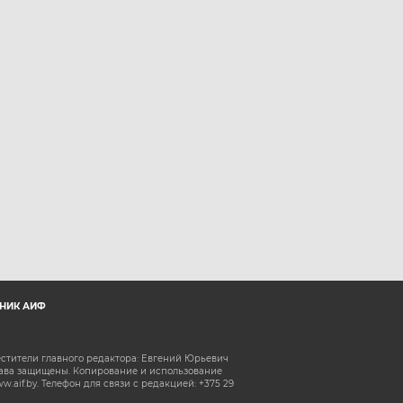
НИК АИФ
естители главного редактора: Евгений Юрьевич
рава защищены. Копирование и использование
aif.by. Телефон для связи с редакцией: +375 29