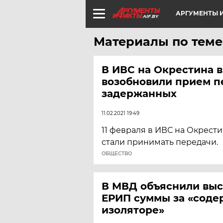
АРГУМЕНТЫ И
AIF.BY
Материалы по теме
В ИВС на Окрестина 
возобновили прием п
задержанных
11.02.2021 19:49
11 февраля в ИВС на Окрест
стали принимать передачи.
ОБЩЕСТВО
В МВД объяснили выс
ЕРИП суммы за «соде
изоляторе»