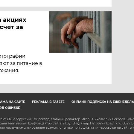
 акциях
счет за
фотографии
яют за питание в
ржания.
АМА НА САЙТЕ
РЕКЛАМА В ГАЗЕТЕ
ОНЛАЙН-ПОДПИСКА НА ЕЖЕНЕДЕЛЬ
ОБ ОШИБКЕ
акты в Белоруссии». Директор, главный редактор: Игорь Николаевич Соколов. Зам
на Тельтевская. Шеф-редактор сайта aif.by: Владимир Петрович Шарпило. Все п
о, частичное цитирование возможно только при условии гиперссылки на сайт www.