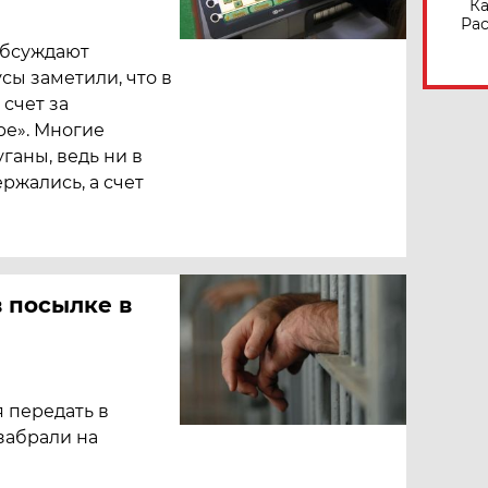
Ка
Рас
обсуждают
сы заметили, что в
счет за
ре». Многие
ганы, ведь ни в
ржались, а счет
 посылке в
 передать в
забрали на