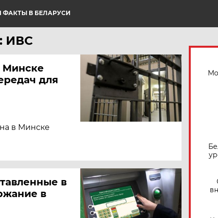
 ФАКТЫ В БЕЛАРУСИ
: ИВС
в Минске
Мо
ередач для
ина в Минске
Бе
ур
тавленные в
вн
ржание в