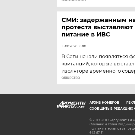
ВОПРОС-ОТВЕТ
СМИ: задержанным на
протеста выставляют 
питание в ИВС
15.08.2020 16:00
В Сети начали появляться 
квитанций, которые выставл
изоляторе временного соде
ОБЩЕСТВО
АРХИВ НОМЕРОВ
РЕКЛ
AIF.BY
СООБЩИТЬ В РЕДАКЦИЮ 
© 2019 ООО «Аргументы и Ф
Олейник и Юлия Владимиров
полных материалов запрещен
642 67 51.