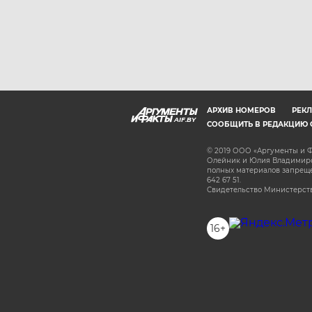
АРХИВ НОМЕРОВ
РЕКЛ
AIF.BY
СООБЩИТЬ В РЕДАКЦИЮ 
© 2019 ООО «Аргументы и Ф
Олейник и Юлия Владимиров
полных материалов запрещен
642 67 51.
Свидетельство Министерств
16+