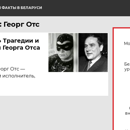
 ФАКТЫ В БЕЛАРУСИ
 Георг Отс
» Трагедии и
Мо
 Георга Отса
Бе
еорг Отс —
ур
 исполнитель,
вн