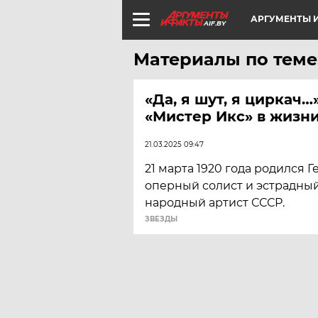
АРГУМЕНТЫ И
AIF.BY
Материалы по теме:
«Да, я шут, я циркач…
«Мистер Икс» в жизни
21.03.2025 09:47
21 марта 1920 года родился Г
оперный солист и эстрадный
народный артист СССР.
ЗВЕЗДЫ