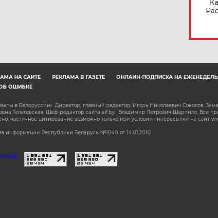
Ка
Рас
АМА НА САЙТЕ
РЕКЛАМА В ГАЗЕТЕ
ОНЛАЙН-ПОДПИСКА НА ЕЖЕНЕДЕЛЬ
ОБ ОШИБКЕ
акты в Белоруссии». Директор, главный редактор: Игорь Николаевич Соколов. Зам
на Тельтевская. Шеф-редактор сайта aif.by: Владимир Петрович Шарпило. Все п
о, частичное цитирование возможно только при условии гиперссылки на сайт www.
а информации Республики Беларусь №1040 от 14.01.2010