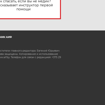
к спасать, если вы не медик?
сказывает инструктор первой
помощи
НИК АИФ
естители главного редактора: Евгений Юрьевич
рава защищены. Копирование и использование
aif.by. Телефон для связи с редакцией: +375 29