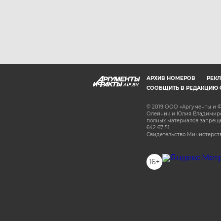
АРХИВ НОМЕРОВ
РЕКЛ
AIF.BY
СООБЩИТЬ В РЕДАКЦИЮ 
© 2019 ООО «Аргументы и Ф
Олейник и Юлия Владимиров
полных материалов запрещен
642 67 51.
Свидетельство Министерств
16+