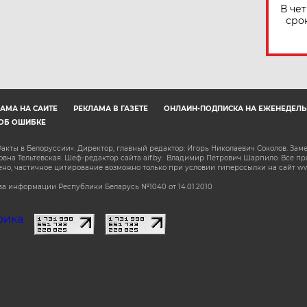
В че
сро
АМА НА САЙТЕ
РЕКЛАМА В ГАЗЕТЕ
ОНЛАЙН-ПОДПИСКА НА ЕЖЕНЕДЕЛЬ
ОБ ОШИБКЕ
акты в Белоруссии». Директор, главный редактор: Игорь Николаевич Соколов. Зам
на Тельтевская. Шеф-редактор сайта aif.by: Владимир Петрович Шарпило. Все п
о, частичное цитирование возможно только при условии гиперссылки на сайт www.
а информации Республики Беларусь №1040 от 14.01.2010