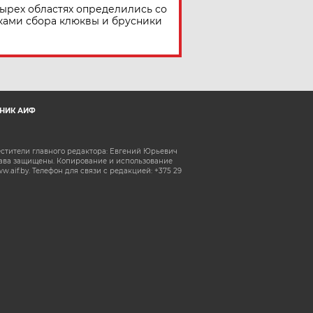
тырех областях определились со
ками сбора клюквы и брусники
НИК АИФ
естители главного редактора: Евгений Юрьевич
рава защищены. Копирование и использование
aif.by. Телефон для связи с редакцией: +375 29