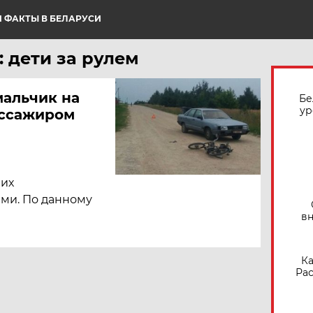
 ФАКТЫ В БЕЛАРУСИ
 дети за рулем
мальчик на
Бе
ур
ассажиром
 их
ами. По данному
вн
Ка
Рас