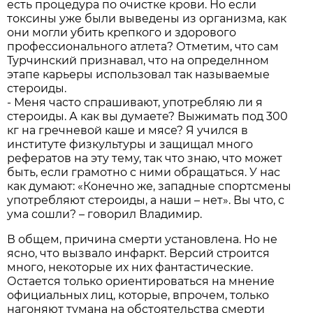
есть процедура по очистке крови. Но если
токсины уже были выведены из организма, как
они могли убить крепкого и здорового
профессионального атлета? Отметим, что сам
Турчинский признавал, что на определнном
этапе карьеры использовал так называемые
стероиды.
- Меня часто спрашивают, употребляю ли я
стероиды. А как вы думаете? Выжимать под 300
кг на гречневой каше и мясе? Я учился в
институте физкультуры и защищал много
рефератов на эту тему, так что знаю, что может
быть, если грамотно с ними обращаться. У нас
как думают: «Конечно же, западные спортсмены
употребляют стероиды, а наши – нет». Вы что, с
ума сошли? – говорил Владимир.
В общем, причина смерти установлена. Но не
ясно, что вызвало инфаркт. Версий строится
много, некоторые их них фантастические.
Остается только ориентироваться на мнение
официальных лиц, которые, впрочем, только
нагоняют тумана на обстоятельства смерти