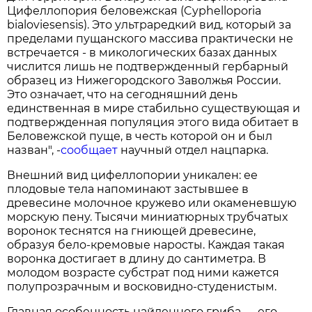
Цифеллопория беловежская (Cyphelloporia
bialoviesensis). Это ультраредкий вид, который за
пределами пущанского массива практически не
встречается - в микологических базах данных
числится лишь не подтвержденный гербарный
образец из Нижегородского Заволжья России.
Это означает, что на сегодняшний день
единственная в мире стабильно существующая и
подтвержденная популяция этого вида обитает в
Беловежской пуще, в честь которой он и был
назван", -
сообщает
научный отдел нацпарка.
Внешний вид цифеллопории уникален: ее
плодовые тела напоминают застывшее в
древесине молочное кружево или окаменевшую
морскую пену. Тысячи миниатюрных трубчатых
воронок теснятся на гниющей древесине,
образуя бело-кремовые наросты. Каждая такая
воронка достигает в длину до сантиметра. В
молодом возрасте субстрат под ними кажется
полупрозрачным и восковидно-студенистым.
Главная особенность найденного гриба — его