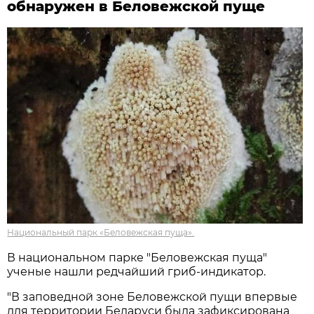
обнаружен в Беловежской пуще
Национальный парк «Беловежская пуща».
В национальном парке "Беловежская пуща"
ученые нашли редчайший гриб-индикатор.
"В заповедной зоне Беловежской пущи впервые
для территории Беларуси была зафиксирована