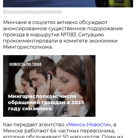
Фото из открытых источников
Минчане в соцсетях активно обсуждают
анонсированное существенное подорожание
проезда в маршрутке №1183. Ситуацию
прокомментировали в комитете экономики
Мингорисполкома.
НОВОСТЬ ПО ТЕМЕ
Мингорисполком: число
обращений граждан в 2025
году снизилось
Как передает агентство «
Минск-Новости
», в
Минске работают 64 частных перевозчика,
которые обслуживают 50 маршрутов. Один из