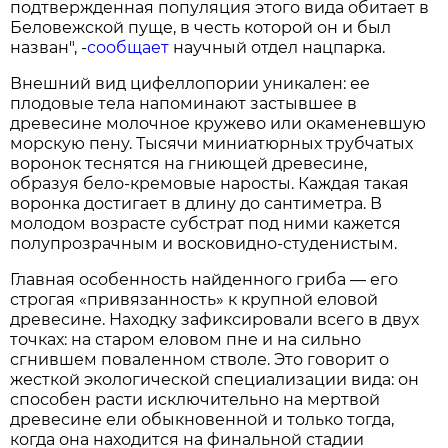
подтвержденная популяция этого вида обитает в
Беловежской пуще, в честь которой он и был
назван", -
сообщает
научный отдел нацпарка.
Внешний вид цифеллопории уникален: ее
плодовые тела напоминают застывшее в
древесине молочное кружево или окаменевшую
морскую пену. Тысячи миниатюрных трубчатых
воронок теснятся на гниющей древесине,
образуя бело-кремовые наросты. Каждая такая
воронка достигает в длину до сантиметра. В
молодом возрасте субстрат под ними кажется
полупрозрачным и восковидно-студенистым.
Главная особенность найденного гриба — его
строгая «привязанность» к крупной еловой
древесине. Находку зафиксировали всего в двух
точках: на старом еловом пне и на сильно
сгнившем поваленном стволе. Это говорит о
жесткой экологической специализации вида: он
способен расти исключительно на мертвой
древесине ели обыкновенной и только тогда,
когда она находится на финальной стадии