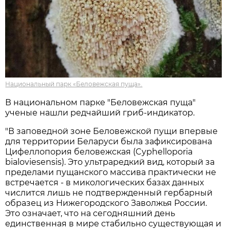
Национальный парк «Беловежская пуща».
В национальном парке "Беловежская пуща"
ученые нашли редчайший гриб-индикатор.
"В заповедной зоне Беловежской пущи впервые
для территории Беларуси была зафиксирована
Цифеллопория беловежская (Cyphelloporia
bialoviesensis). Это ультраредкий вид, который за
пределами пущанского массива практически не
встречается - в микологических базах данных
числится лишь не подтвержденный гербарный
образец из Нижегородского Заволжья России.
Это означает, что на сегодняшний день
единственная в мире стабильно существующая и