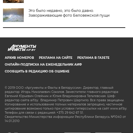
Это было недавно, это было давно.
Завораживающие фото Беловежской пущи
AIF.BY
АРХИВ НОМЕРОВ
РЕКЛАМА НА САЙТЕ
РЕКЛАМА В ГАЗЕТЕ
ОНЛАЙН-ПОДПИСКА НА ЕЖЕНЕДЕЛЬНИК АИФ
СООБЩИТЬ В РЕДАКЦИЮ ОБ ОШИБКЕ
© 2019 ООО «Аргументы и Факты в Белоруссии». Директор, главный
редактор: Игорь Николаевич Соколов. Заместители главного редактора:
Евгений Юрьевич Олейник и Юлия Владимировна Тельтевская. Шеф-
редактор сайта aif.by: Владимир Петрович Шарпило. Все права защищены.
Копирование и использование полных материалов запрещено, частичное
цитирование возможно только при условии гиперссылки на сайт www.aif.by.
Телефон для связи с редакцией: +375 29 642 67 51.
Свидетельство Министерства информации Республики Беларусь №1040 от
14.01.2010