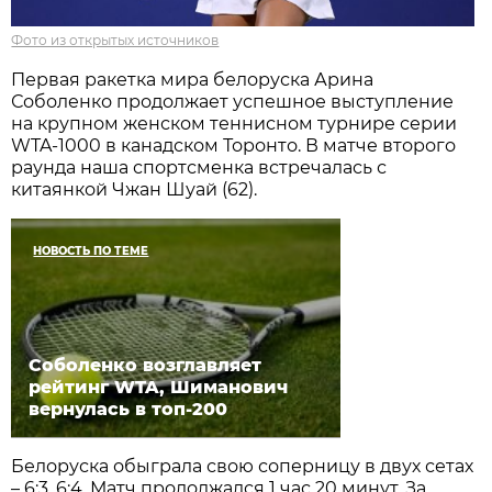
Фото из открытых источников
Первая ракетка мира белоруска Арина
Соболенко продолжает успешное выступление
на крупном женском теннисном турнире серии
WTA-1000 в канадском Торонто. В матче второго
раунда наша спортсменка встречалась с
китаянкой Чжан Шуай (62).
НОВОСТЬ ПО ТЕМЕ
Соболенко возглавляет
рейтинг WTA, Шиманович
вернулась в топ-200
Белоруска обыграла свою соперницу в двух сетах
– 6:3, 6:4. Матч продолжался 1 час 20 минут. За