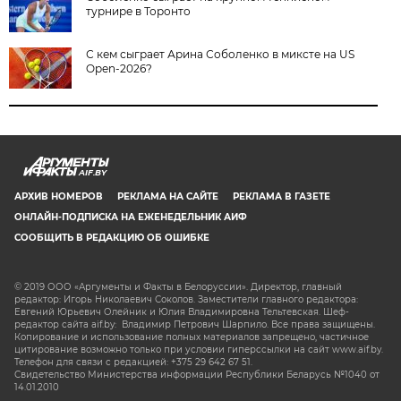
турнире в Торонто
С кем сыграет Арина Соболенко в миксте на US
Open-2026?
AIF.BY
АРХИВ НОМЕРОВ
РЕКЛАМА НА САЙТЕ
РЕКЛАМА В ГАЗЕТЕ
ОНЛАЙН-ПОДПИСКА НА ЕЖЕНЕДЕЛЬНИК АИФ
СООБЩИТЬ В РЕДАКЦИЮ ОБ ОШИБКЕ
© 2019 ООО «Аргументы и Факты в Белоруссии». Директор, главный
редактор: Игорь Николаевич Соколов. Заместители главного редактора:
Евгений Юрьевич Олейник и Юлия Владимировна Тельтевская. Шеф-
редактор сайта aif.by: Владимир Петрович Шарпило. Все права защищены.
Копирование и использование полных материалов запрещено, частичное
цитирование возможно только при условии гиперссылки на сайт www.aif.by.
Телефон для связи с редакцией: +375 29 642 67 51.
Свидетельство Министерства информации Республики Беларусь №1040 от
14.01.2010