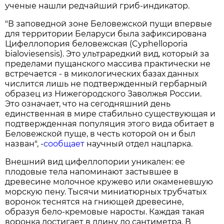
ученые нашли редчайший гриб-индикатор.
"В заповедной зоне Беловежской пущи впервые
для территории Беларуси была зафиксирована
Цифеллопория беловежская (Cyphelloporia
bialoviesensis). Это ультраредкий вид, который за
пределами пущанского массива практически не
встречается - в микологических базах данных
числится лишь не подтвержденный гербарный
образец из Нижегородского Заволжья России.
Это означает, что на сегодняшний день
единственная в мире стабильно существующая и
подтвержденная популяция этого вида обитает в
Беловежской пуще, в честь которой он и был
назван", -
сообщает
научный отдел нацпарка.
Внешний вид цифеллопории уникален: ее
плодовые тела напоминают застывшее в
древесине молочное кружево или окаменевшую
морскую пену. Тысячи миниатюрных трубчатых
воронок теснятся на гниющей древесине,
образуя бело-кремовые наросты. Каждая такая
воронка достигает в длину до сантиметра. В