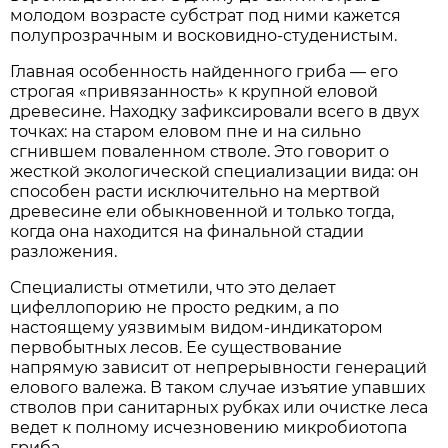
молодом возрасте субстрат под ними кажется
полупрозрачным и восковидно-студенистым.
Главная особенность найденного гриба — его
строгая «привязанность» к крупной еловой
древесине. Находку зафиксировали всего в двух
точках: на старом еловом пне и на сильно
сгнившем поваленном стволе. Это говорит о
жесткой экологической специализации вида: он
способен расти исключительно на мертвой
древесине ели обыкновенной и только тогда,
когда она находится на финальной стадии
разложения.
Специалисты отметили, что это делает
цифеллопорию не просто редким, а по
настоящему уязвимым видом-индикатором
первобытных лесов. Ее существование
напрямую зависит от непрерывности генераций
елового валежа. В таком случае изъятие упавших
стволов при санитарных рубках или очистке леса
ведет к полному исчезновению микробиотопа
гриба.