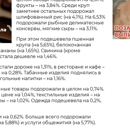
фрукты – на 3,84%. Среди круп
заметнее остальных подорожал
шлифованный рис (на 4,1%). На 6,53%
подорожали рыбные деликатесные
консервы, мягкие сыры – на 3,11%.
ила
При этом подешевела пшенная
крупа (на 5,65%), белокочанная
 бананы (на 1,65%). Свинина (кроме
стала дешевле на 1,46%.
тали дороже на 1,31%, в ресторане и кафе –
– на 0,28%. Табачные изделия поднялись в
гольные напитки – на 1,16%.
ные товары подорожали в целом на 0,74%.
цене на 1,04%, текстильные изделия – на
ры – на 1,02%. Одежда подешевела на 0,2%,
 на 0,62%. Больше всего подорожали
а 5,88%) и услуги общежитий (на 5,77%).