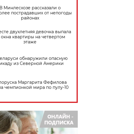
В Минлесхозе рассказали о
олее пострадавших от непогоды
районах
есте двухлетняя девочка выпала
 окна квартиры на четвертом
этаже
Беларуси обнаружили опасную
икаду из Северной Америки
лоруска Маргарита Фефилова
ла чемпионкой мира по пулу-10