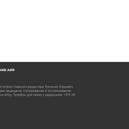
НИК АИФ
естители главного редактора: Евгений Юрьевич
рава защищены. Копирование и использование
aif.by. Телефон для связи с редакцией: +375 29