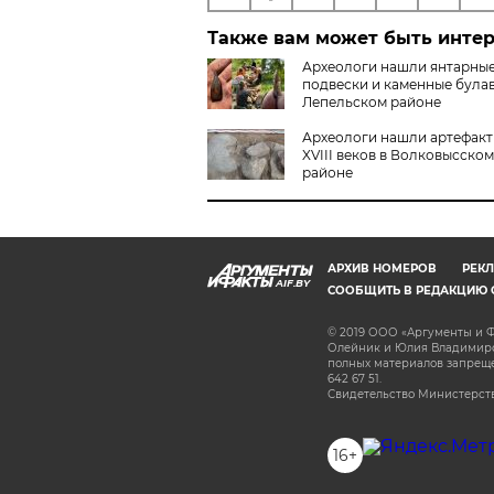
Также вам может быть инте
Археологи нашли янтарны
подвески и каменные була
Лепельском районе
Археологи нашли артефакты
XVIII веков в Волковысском
районе
АРХИВ НОМЕРОВ
РЕКЛ
AIF.BY
СООБЩИТЬ В РЕДАКЦИЮ 
© 2019 ООО «Аргументы и Ф
Олейник и Юлия Владимиров
полных материалов запрещен
642 67 51.
Свидетельство Министерств
16+