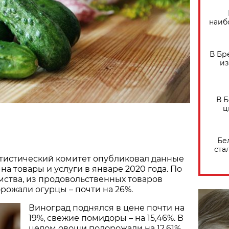
наиб
В Бр
из
В 
ц
Бе
ста
тистический комитет опубликовал данные
на товары и услуги в январе 2020 года. По
ства, из продовольственных товаров
рожали огурцы – почти на 26%.
Виноград поднялся в цене почти на
19%, свежие помидоры – на 15,46%. В
целом овощи подорожали на 12,61%,