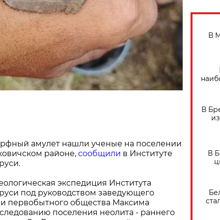
В 
наиб
В Бр
из
рфный амулет нашли ученые на поселении
В 
ковичском районе,
сообщили
в Институте
ц
руси.
еологическая экспедиция Института
Бе
руси под руководством заведующего
ста
ии первобытного общества Максима
следованию поселения неолита - раннего