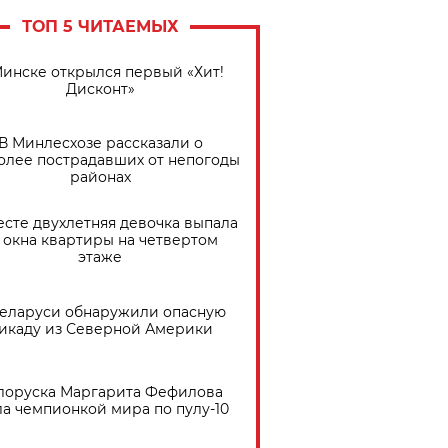
ТОП 5 ЧИТАЕМЫХ
Минске открылся первый «Хит!
Дисконт»
В Минлесхозе рассказали о
олее пострадавших от непогоды
районах
есте двухлетняя девочка выпала
 окна квартиры на четвертом
этаже
Беларуси обнаружили опасную
икаду из Северной Америки
лоруска Маргарита Фефилова
ла чемпионкой мира по пулу-10