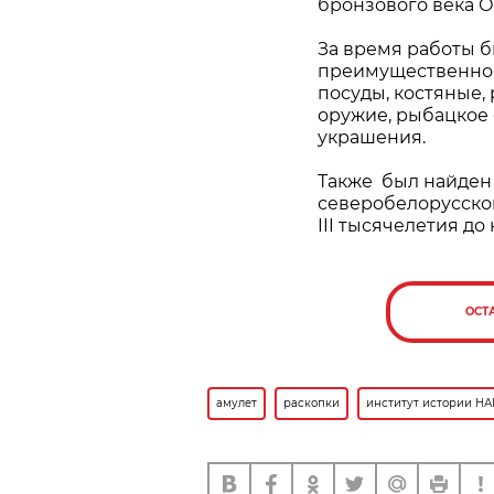
бронзового века О
За время работы 
преимущественно 
посуды, костяные,
оружие, рыбацкое
украшения.
Также был найден
северобелорусской
III тысячелетия до
ОСТ
амулет
раскопки
институт истории НА