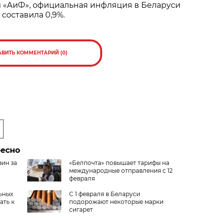
л «АиФ», официальная инфляция в Беларуси
 составила 0,9%.
АВИТЬ КОММЕНТАРИЙ (0)
ресно
ин за
«Белпочта» повышает тарифы на
международные отправления с 12
февраля
ьных
С 1 февраля в Беларуси
ать к
подорожают некоторые марки
сигарет