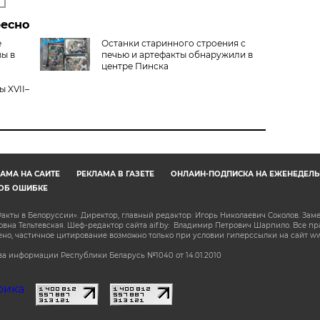
ресно
е
Останки старинного строения с
вы в
печью и артефакты обнаружили в
центре Пинска
 XVII–
АМА НА САЙТЕ
РЕКЛАМА В ГАЗЕТЕ
ОНЛАЙН-ПОДПИСКА НА ЕЖЕНЕДЕЛЬ
ОБ ОШИБКЕ
акты в Белоруссии». Директор, главный редактор: Игорь Николаевич Соколов. Зам
на Тельтевская. Шеф-редактор сайта aif.by: Владимир Петрович Шарпило. Все п
о, частичное цитирование возможно только при условии гиперссылки на сайт www.
а информации Республики Беларусь №1040 от 14.01.2010