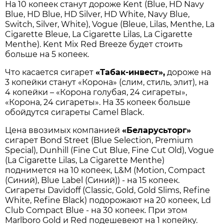
На 10 копеек станут дороже Kent (Blue, HD Navy
Blue, HD Blue, HD Silver, HD White, Navy Blue,
Switch, Silver, White), Vogue (Bleue, Lilas, Menthe, La
Cigarette Bleue, La Cigarette Lilas, La Cigarette
Menthe). Kent Mix Red Breeze будет стоить
больше на 5 копеек.
Что касается сигарет
«Табак-инвест»,
дороже на
3 копейки станут «Корона» (слим, стиль, элит), на
4 копейки – «Корона голубая, 24 сигареты»,
«Корона, 24 сигареты». На 35 копеек больше
обойдутся сигареты Camel Black.
Цена ввозимых компанией
«Беларусьторг»
сигарет Bond Street (Blue Selection, Premium
Speсial), Dunhill (Fine Cut Blue, Fine Cut Old), Vogue
(La Cigarette Lilas, La Cigarette Menthe)
поднимется на 10 копеек, L&M (Motion, Compact
(Синий), Blue Label (Синий)) - на 15 копеек.
Сигареты Davidoff (Classic, Gold, Gold Slims, Refine
White, Refine Black) подорожают на 20 копеек, Ld
Club Compact Blue - на 30 копеек. При этом
Marlboro Gold и Red подешевеют на 1 копейку.