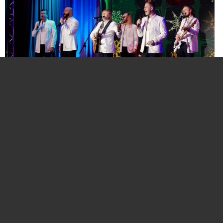
Нажмите для увеличения. Фото:
АиФ
Компании и бренды, которые по итогам
народного голосования станут победителями,
призерами и финалистами премии «Народная
марка», получат широкое освещение в
республиканских и региональных средствах
массовой информации. Торжественная
церемония награждения состоится в начале
декабря в Национальной библиотеке Беларуси.
Телевизионная версия церемонии будет
традиционно транслироваться в прайм-тайм на