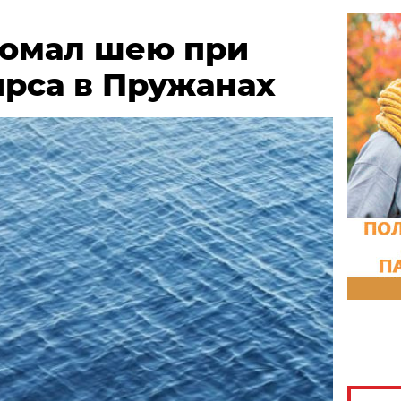
омал шею при
ирса в Пружанах