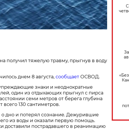
С
четв
За
ав
а получил тяжелую травму, прыгнув в воду
«Без
илось днем 8 августа,
сообщает
ОСВОД.
Как
упреждающие знаки и неоднократные
лей, один из отдыхающих прыгнул с пирса
расстоянии семи метров от берега глубина
т всего 130 сантиметров.
по
 о дно и потерял сознание. Дежурившие
 его из воды и оказали первую помощь.
 доставили пострадавшего в реанимацию