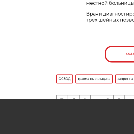
местной больницы
Врачи диагностир
трех шейных позво
ОСТ
ОСВОД
травма ныряльщика
запрет на
Также вам может быть инте
На Цнянском водохранили
Минске протестируют ИИ 
спасения людей