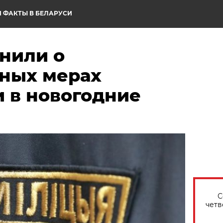
 ФАКТЫ В БЕЛАРУСИ
нили о
ных мерах
и в новогодние
С
четв