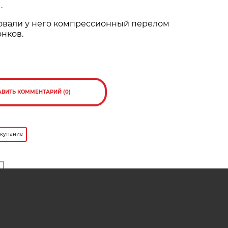
.
овали у него компрессионный перелом
нков.
АВИТЬ КОММЕНТАРИЙ (0)
 купание
ресно
ще в
Можно ли помочить ноги в
для
водоеме, если установлен запрет
на купание?