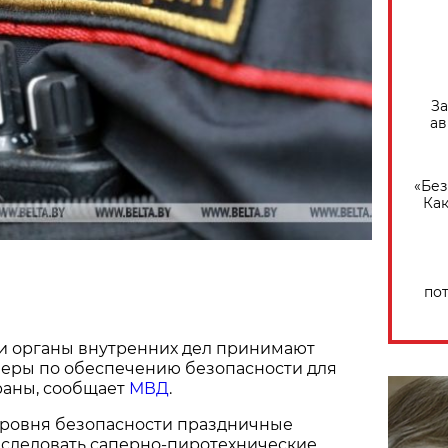
За
ав
«Без
Как
по
и органы внутренних дел принимают
еры по обеспечению безопасности для
раны, сообщает
МВД
.
ровня безопасности праздничные
бследовать саперно-пиротехнические