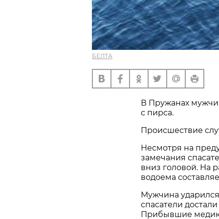
БЕЛТА
В Пружанах мужчин
с пирса.
Происшествие случ
Несмотря на пред
замечания спасате
вниз головой. На 
водоема составляе
Мужчина ударился
спасатели достали
Прибывшие медики