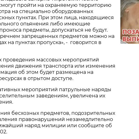
 смогут пройти на охраняемую территорию
отра на специально оборудованных
кных пунктах. При этом лица, находящиеся
гольного опьянения либо имеющие
роноса предметы, допускаться не будут.
еречнем запрещенных предметов можно на
х на пунктах пропуска», - говорится в
ах проведения массовых мероприятий
ения движения транспорта или изменения
мация об этом будет размещена на
есурсах в отрытом доступе.
ативных мероприятий патрульные наряды
селительным заведениям, увеличена их
ения.
ения бесхозных предметов, подозрительных
вления правонарушений незамедлительно
ижайший наряд милиции или сообщите об
02.