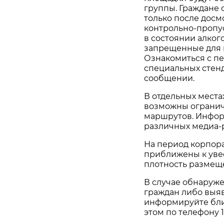
группы. Граждане
только после досм
контрольно-пропус
в состоянии алко
запрещенные для п
Ознакомиться с п
специальных стенда
сообщении.
В отдельных мест
возможны огранич
маршрутов. Инфор
различных медиа-р
На период корпор
приближены к уве
плотность размещ
В случае обнаруж
граждан либо выя
информируйте бл
этом по телефону 1