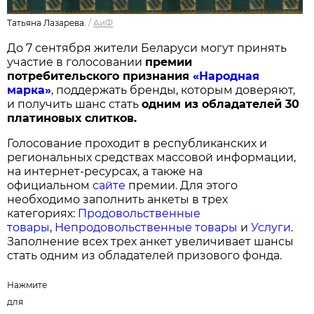
Татьяна Лазарева.
/
АиФ
До 7 сентября жители Беларуси могут принять
участие в голосовании
п
ремии
потребительского признания
«Народная
марка»
, поддержать бренды, которым доверяют,
и получить шанс стать
одним из обладателей 30
платиновых слитков.
Голосование проходит в республиканских и
региональных средствах массовой информации,
на интернет-ресурсах, а также на
официальном
сайте
премии. Для этого
необходимо заполнить анкеты в трех
категориях:
Продовольственные
товары
,
Непродовольственные товары
и
Услуги
.
Заполнение всех трех анкет увеличивает шансы
стать одним из обладателей призового фонда.