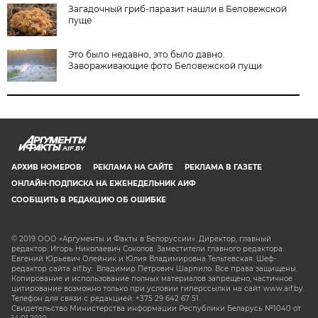
Загадочный гриб-паразит нашли в Беловежской
пуще
Это было недавно, это было давно.
Завораживающие фото Беловежской пущи
AIF.BY
АРХИВ НОМЕРОВ
РЕКЛАМА НА САЙТЕ
РЕКЛАМА В ГАЗЕТЕ
ОНЛАЙН-ПОДПИСКА НА ЕЖЕНЕДЕЛЬНИК АИФ
СООБЩИТЬ В РЕДАКЦИЮ ОБ ОШИБКЕ
© 2019 ООО «Аргументы и Факты в Белоруссии». Директор, главный
редактор: Игорь Николаевич Соколов. Заместители главного редактора:
Евгений Юрьевич Олейник и Юлия Владимировна Тельтевская. Шеф-
редактор сайта aif.by: Владимир Петрович Шарпило. Все права защищены.
Копирование и использование полных материалов запрещено, частичное
цитирование возможно только при условии гиперссылки на сайт www.aif.by.
Телефон для связи с редакцией: +375 29 642 67 51.
Свидетельство Министерства информации Республики Беларусь №1040 от