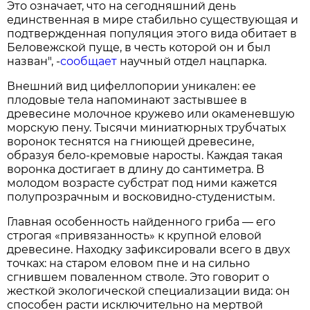
Это означает, что на сегодняшний день
единственная в мире стабильно существующая и
подтвержденная популяция этого вида обитает в
Беловежской пуще, в честь которой он и был
назван", -
сообщает
научный отдел нацпарка.
Внешний вид цифеллопории уникален: ее
плодовые тела напоминают застывшее в
древесине молочное кружево или окаменевшую
морскую пену. Тысячи миниатюрных трубчатых
воронок теснятся на гниющей древесине,
образуя бело-кремовые наросты. Каждая такая
воронка достигает в длину до сантиметра. В
молодом возрасте субстрат под ними кажется
полупрозрачным и восковидно-студенистым.
Главная особенность найденного гриба — его
строгая «привязанность» к крупной еловой
древесине. Находку зафиксировали всего в двух
точках: на старом еловом пне и на сильно
сгнившем поваленном стволе. Это говорит о
жесткой экологической специализации вида: он
способен расти исключительно на мертвой