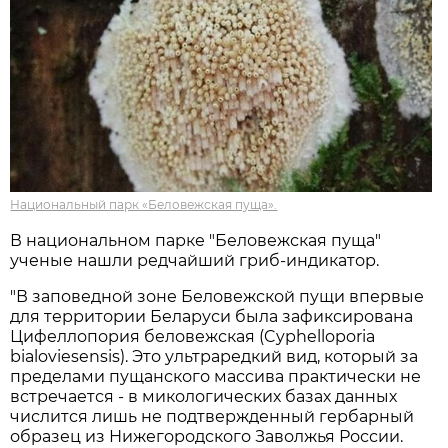
Национальный парк «Беловежская пуща».
В национальном парке "Беловежская пуща"
ученые нашли редчайший гриб-индикатор.
"В заповедной зоне Беловежской пущи впервые
для территории Беларуси была зафиксирована
Цифеллопория беловежская (Cyphelloporia
bialoviesensis). Это ультраредкий вид, который за
пределами пущанского массива практически не
встречается - в микологических базах данных
числится лишь не подтвержденный гербарный
образец из Нижегородского Заволжья России.