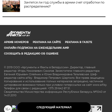
Зачтется ли год службы в армии счет отработки по
распределению?
AIF.BY
АРХИВ НОМЕРОВ
РЕКЛАМА НА САЙТЕ
РЕКЛАМА В ГАЗЕТЕ
ОНЛАЙН-ПОДПИСКА НА ЕЖЕНЕДЕЛЬНИК АИФ
СООБЩИТЬ В РЕДАКЦИЮ ОБ ОШИБКЕ
© 2019 ООО «Аргументы и Факты в Белоруссии». Директор, главный
редактор: Игорь Николаевич Соколов. Заместители главного редактора:
Евгений Юрьевич Олейник и Юлия Владимировна Тельтевская. Шеф-
редактор сайта aif.by: Владимир Петрович Шарпило. Все права защищены.
Копирование и использование полных материалов запрещено, частичное
цитирование возможно только при условии гиперссылки на сайт www.aif.by.
Телефон для связи с редакцией: +375 29 642 67 51.
Свидетельство Министерства информации Республики Беларусь №1040 от
14.01.2010
СЛЕДУЮЩИЙ МАТЕРИАЛ
16+