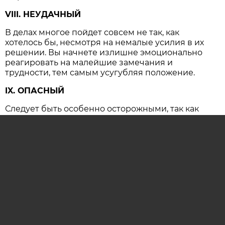
VIII. НЕУДАЧНЫЙ
В делах многое пойдет совсем не так, как
хотелось бы, несмотря на немалые усилия в их
решении. Вы начнете излишне эмоционально
реагировать на малейшие замечания и
трудности, тем самым усугубляя положение.
IX. ОПАСНЫЙ
Следует быть особенно осторожными, так как
резко возрастает вероятность несчастных
случаев и крупных конфликтов, имеющих
серьезные последствия.
ОСТАВИТЬ КОММЕНТАРИЙ (0)
гороскоп
гороскоп на сегодня
астропрогноз