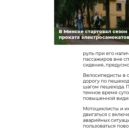
В Минске стартовал сезон
проката электросамокато
руль при его нали
пассажиров вне с
сидения, предусм
Велосипедисты в 
дорогу по пешеход
шагом пешехода. П
темное время суто
повышенной види
Мотоциклисты и и
двигаться с вклю
аварийных ситуац
пользоваться пов