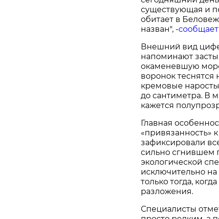
существующая и п
обитает в Беловеж
назван", -
сообщает
Внешний вид цифе
напоминают засты
окаменевшую морс
воронок теснятся 
кремовые наросты.
до сантиметра. В 
кажется полупроз
Главная особеннос
«привязанность» к
зафиксировали всег
сильно сгнившем п
экологической спе
исключительно на
только тогда, когд
разложения.
Специалисты отмет
просто редким, а 