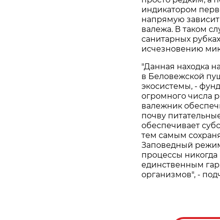
индикатором перв
напрямую зависит
валежа. В таком с
санитарных рубках
исчезновению мик
"Данная находка н
в Беловежской пущ
экосистемы, - фун
огромного числа 
валежник обеспечи
почву питательные
обеспечивает суб
тем самым сохран
Заповедный режим
процессы никогда 
единственным гар
организмов", - по