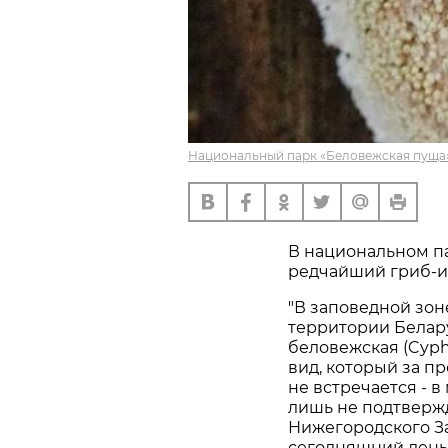
Национальный парк «Беловежская пуща»
В национальном п
редчайший гриб-и
"В заповедной зо
территории Белар
беловежская (Cyphe
вид, который за п
не встречается - 
лишь не подтверж
Нижегородского За
сегодняшний день