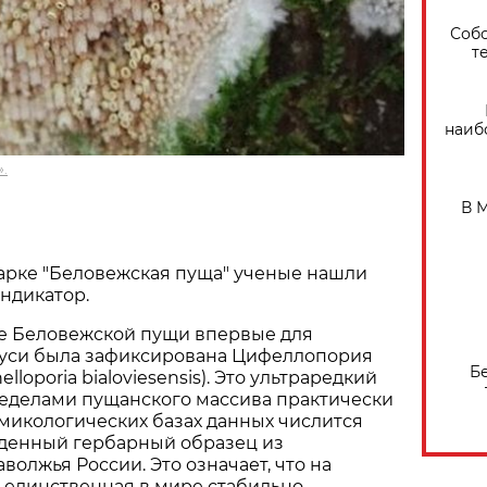
Собо
т
наиб
.
В 
арке "Беловежская пуща" ученые нашли
ндикатор.
не Беловежской пущи впервые для
уси была зафиксирована Цифеллопория
Б
lloporia bialoviesensis). Это ультраредкий
ределами пущанского массива практически
в микологических базах данных числится
денный гербарный образец из
волжья России. Это означает, что на
 единственная в мире стабильно