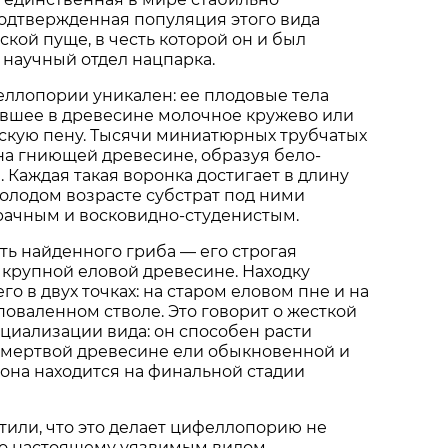
одтвержденная популяция этого вида
ской пуще, в честь которой он и был
научный отдел нацпарка.
ллопории уникален: ее плодовые тела
вшее в древесине молочное кружево или
кую пену. Тысячи миниатюрных трубчатых
на гниющей древесине, образуя бело-
 Каждая такая воронка достигает в длину
молодом возрасте субстрат под ними
рачным и восковидно-студенистым.
ть найденного гриба — его строгая
 крупной еловой древесине. Находку
о в двух точках: на старом еловом пне и на
оваленном стволе. Это говорит о жесткой
циализации вида: он способен расти
 мертвой древесине ели обыкновенной и
а она находится на финальной стадии
или, что это делает цифеллопорию не
по настоящему уязвимым видом-