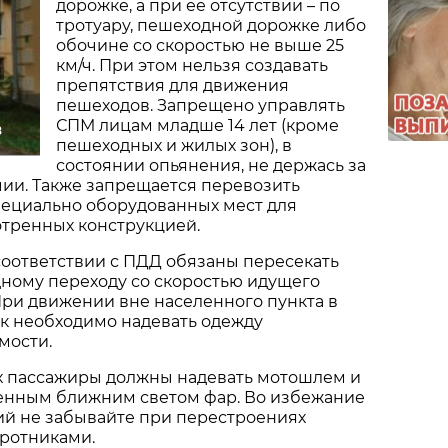
дорожке, а при ее отсутствии – по
тротуару, пешеходной дорожке либо
обочине со скоростью не выше 25
км/ч. При этом нельзя создавать
препятствия для движения
пешеходов. Запрещено управлять
СПМ лицам младше 14 лет (кроме
в
пешеходных и жилых зон), в
состоянии опьянения, не держась за
чии. Также запрещается перевозить
пециально оборудованных мест для
отренных конструкцией.
соответствии с ПДД обязаны пересекать
ному переходу со скоростью идущего
ри движении вне населенного пункта в
к необходимо надевать одежду
мости.
х пассажиры должны надевать мотошлем и
ченным ближним светом фар. Во избежание
ий не забывайте при перестроениях
оротниками.