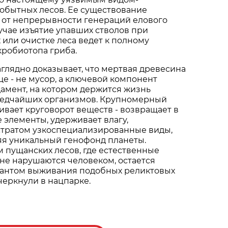
обытных лесов. Ее существование
 от непрерывности генераций елового
лучае изъятие упавших стволов при
 или очистке леса ведет к полному
робиотопа гриба.
аглядно доказывает, что мертвая древесина
е - не мусор, а ключевой компонент
дамент, на котором держится жизнь
редчайших организмов. Крупномерный
вает круговорот веществ - возвращает в
 элементы, удерживает влагу,
стратом узкоспециализированные виды,
яя уникальный генофонд планеты.
 пущанских лесов, где естественные
не нарушаются человеком, остается
антом выживания подобных реликтовых
дчеркнули в нацпарке.