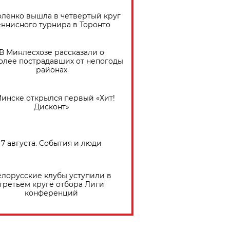
ленко вышла в четвертый круг
еннисного турнира в Торонто
В Минлесхозе рассказали о
олее пострадавших от непогоды
районах
Минске открылся первый «Хит!
Дисконт»
7 августа. События и люди
елорусские клубы уступили в
третьем круге отбора Лиги
конференций