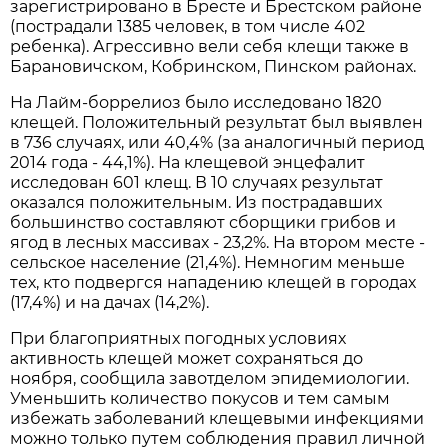
зарегистрировано в Бресте и Брестском районе
(пострадали 1385 человек, в том числе 402
ребенка). Агрессивно вели себя клещи также в
Барановичском, Кобринском, Пинском районах.
На Лайм-боррелиоз было исследовано 1820
клещей. Положительный результат был выявлен
в 736 случаях, или 40,4% (за аналогичный период
2014 года - 44,1%). На клещевой энцефалит
исследован 601 клещ. В 10 случаях результат
оказался положительным. Из пострадавших
большинство составляют сборщики грибов и
ягод в лесных массивах - 23,2%. На втором месте -
сельское население (21,4%). Немногим меньше
тех, кто подвергся нападению клещей в городах
(17,4%) и на дачах (14,2%).
При благоприятных погодных условиях
активность клещей может сохраняться до
ноября, сообщила завотделом эпидемиологии.
Уменьшить количество покусов и тем самым
избежать заболеваний клещевыми инфекциями
можно только путем соблюдения правил личной