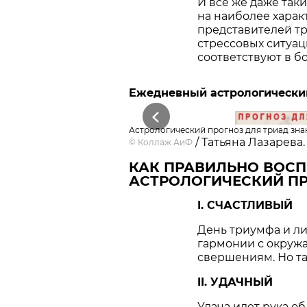
И все же даже так
на наиболее хара
представителей тр
стрессовых ситуац
соответствуют в б
Ежедневный астрологический 
Previous
Астрологический прогноз для триад знак
/ Татьяна Лазарева.
©
Коллаж АиФ
КАК ПРАВИЛЬНО ВОС
АСТРОЛОГИЧЕСКИЙ ПР
I. СЧАСТЛИВЫЙ
День триумфа и ли
гармонии с окруж
свершениям. Но та
II. УДАЧНЫЙ
Удача идет рука об