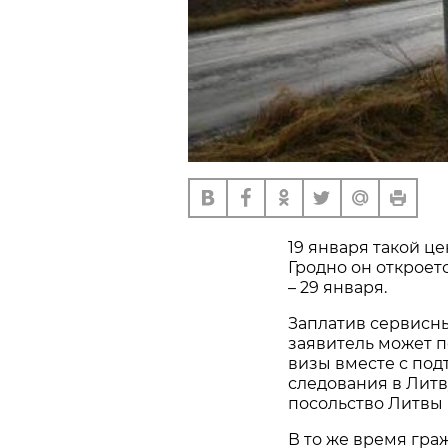
19 января такой це
Гродно он откроетс
– 29 января.
Заплатив сервисны
заявитель может п
визы вместе с по
следования в Литв
посольство Литвы 
В то же время гра