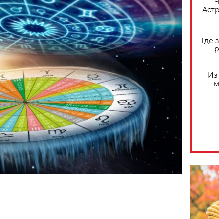
​
Астр
Где 
р
Из
м