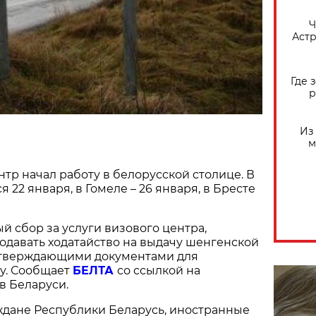
​
Астр
Где 
р
Из
м
нтр начал работу в белорусской столице. В
я 22 января, в Гомеле – 26 января, в Бресте
й сбор за услуги визового центра,
одавать ходатайство на выдачу шенгенской
дтверждающими документами для
у. Сообщает
БЕЛТА
со ссылкой на
в Беларуси.
ждане Республики Беларусь, иностранные