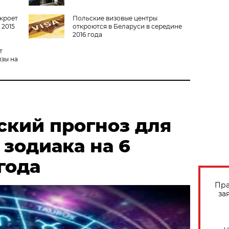
ткроет
Польские визовые центры
 2015
откроются в Беларуси в середине
2016 года
т
изы на
ский прогноз для
 зодиака на 6
года
Пра
за