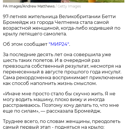
PA Images/Andrew Matthews
/
Getty Images
97-летняя жительница Великобритании Бетти
Бромейдж из города Челтнема стала самой
возрастной женщиной, когда-либо ходившей по
крылу летящего самолета.
Об этом сообщает
"МИР24"
.
За последние десять лет она совершила уже
шесть таких полетов. И в очередной раз
превзошла собственный результат, несмотря на
перенесенный в августе прошлого года инсульт.
Сама рекордсменка воспринимает приключение
как способ наполнить жизнь смыслом.
«Иначе мне просто стало бы скучно жить. Я не
могу водить машину, плохо вижу и иногда
расстраиваюсь. Поэтому хочу делать то, что мне
еще по силам», — рассказала Бромейдж.
Труднее всего, по словам женщины, преодолеть
самый первый этап - подняться на крыло: