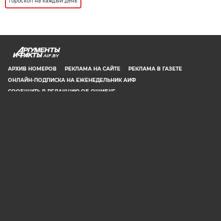
гороскоп на каждый день
AIF.BY
АРХИВ НОМЕРОВ
РЕКЛАМА НА САЙТЕ
РЕКЛАМА В ГАЗЕТЕ
ОНЛАЙН-ПОДПИСКА НА ЕЖЕНЕДЕЛЬНИК АИФ
СООБЩИТЬ В РЕДАКЦИЮ ОБ ОШИБКЕ
© 2019 ООО «Аргументы и Факты в Белоруссии». Директор, главный
редактор: Игорь Николаевич Соколов. Заместители главного редактора:
Евгений Юрьевич Олейник и Юлия Владимировна Тельтевская. Шеф-
редактор сайта aif.by: Владимир Петрович Шарпило. Все права защищены.
Копирование и использование полных материалов запрещено, частичное
цитирование возможно только при условии гиперссылки на сайт www.aif.by.
Телефон для связи с редакцией: +375 29 642 67 51.
Свидетельство Министерства информации Республики Беларусь №1040 от
14.01.2010
16+