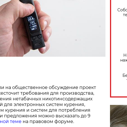
Собо
т
Н
на
Б
ли на общественное обсуждение проект
жесточит требования для производства,
ления нетабачных никотинсодержащих
й для электронных систем курения,
м курения и систем для потребления
 и предложения можно высказать до 9
ной теме
на правовом форуме.