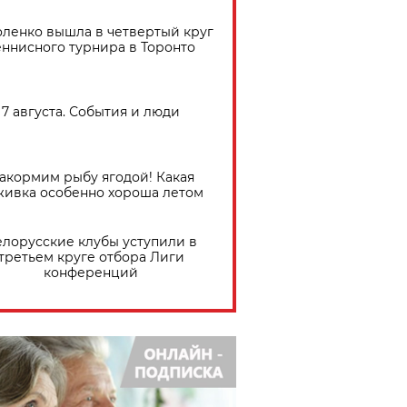
ленко вышла в четвертый круг
еннисного турнира в Торонто
7 августа. События и люди
акормим рыбу ягодой! Какая
живка особенно хороша летом
елорусские клубы уступили в
третьем круге отбора Лиги
конференций