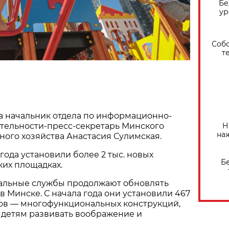
Бе
ур
Собо
т
а начальник отдела по информационно-
Н
тельности-пресс-секретарь Минского
на
ого хозяйства Анастасия Сулимская.
года установили более 2 тыс. новых
Б
ких площадках.
альные службы продолжают обновлять
в Минске. С начала года они установили 467
ов — многофункциональных конструкций,
 детям развивать воображение и