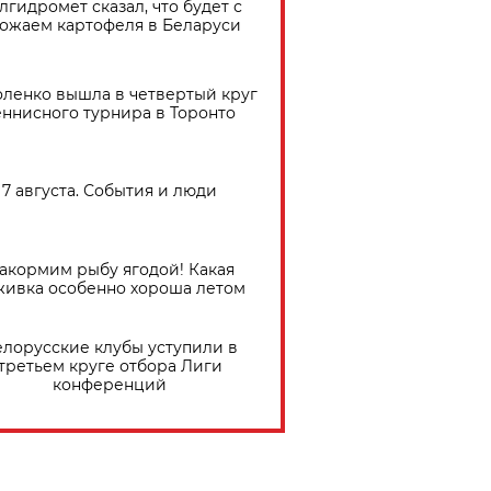
лгидромет сказал, что будет с
ожаем картофеля в Беларуси
ленко вышла в четвертый круг
еннисного турнира в Торонто
7 августа. События и люди
акормим рыбу ягодой! Какая
живка особенно хороша летом
елорусские клубы уступили в
третьем круге отбора Лиги
конференций