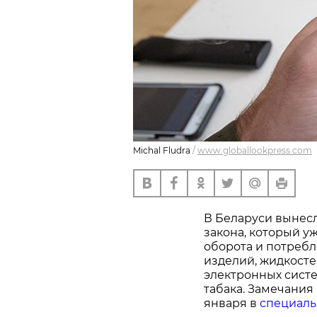
Michal Fludra
/
www.globallookpress.com
В Беларуси вынес
закона, который у
оборота и потреб
изделий, жидкосте
электронных систе
табака. Замечания
января в
специаль