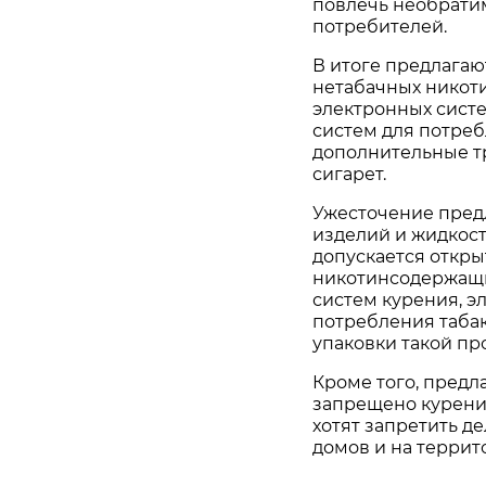
повлечь необрати
потребителей.
В итоге предлагаю
нетабачных никот
электронных систе
систем для потреб
дополнительные тр
сигарет.
Ужесточение пред
изделий и жидкост
допускается откры
никотинсодержащи
систем курения, э
потребления табак
упаковки такой пр
Кроме того, предл
запрещено курение
хотят запретить д
домов и на террит