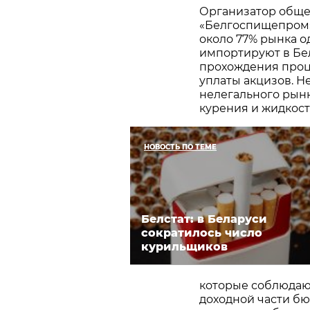
Организатор обще
«Белгоспищепром».
около 77% рынка о
импортируют в Бел
прохождения проц
уплаты акцизов. Н
нелегального рынк
курения и жидкосте
НОВОСТЬ ПО ТЕМЕ
Белстат: в Беларуси
сократилось число
курильщиков
которые соблюдают
доходной части бю