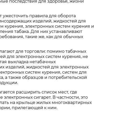
мые последствия для здоровья, жизни
т ужесточить правила для оборота
инсодержащих изделий, жидкостей для
м курения, электронных систем курения и
ления табака. Для них устанавливают
ебования, такие же, как для обычных
лагают для торговли: помимо табачных
ей для электронных систем курения, не
тая выкладка нетабачных
х изделий, жидкостей для электронных
лектронных систем курения, систем для
а, а также образцов и потребительской
одукции.
агается расширить список мест, где
 электронных сигарет. В частности, это
елать на крыльце жилых многоквартирных
ории, прилегающей к ним.