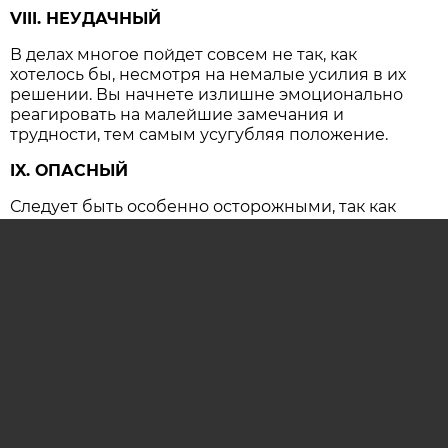
VIII. НЕУДАЧНЫЙ
В делах многое пойдет совсем не так, как
хотелось бы, несмотря на немалые усилия в их
решении. Вы начнете излишне эмоционально
реагировать на малейшие замечания и
трудности, тем самым усугубляя положение.
IX. ОПАСНЫЙ
Следует быть особенно осторожными, так как
резко возрастает вероятность несчастных
случаев и крупных конфликтов, имеющих
серьезные последствия.
ОСТАВИТЬ КОММЕНТАРИЙ (0)
гороскоп
гороскоп на сегодня
астропрогноз
гороскоп на каждый день