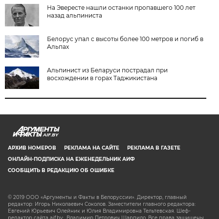
На Эвересте нашли останки пропавшего 100 лет
назад альпиниста
Белорус упал с высоты более 100 метров и погиб в
Альпах
Альпинист из Беларуси пострадал при
восхождении в горах Таджикистана
AIF.BY
АРХИВ НОМЕРОВ
РЕКЛАМА НА САЙТЕ
РЕКЛАМА В ГАЗЕТЕ
ОНЛАЙН-ПОДПИСКА НА ЕЖЕНЕДЕЛЬНИК АИФ
СООБЩИТЬ В РЕДАКЦИЮ ОБ ОШИБКЕ
© 2019 ООО «Аргументы и Факты в Белоруссии». Директор, главный
редактор: Игорь Николаевич Соколов. Заместители главного редактора:
Евгений Юрьевич Олейник и Юлия Владимировна Тельтевская. Шеф-
редактор сайта aif.by: Владимир Петрович Шарпило. Все права защищены.