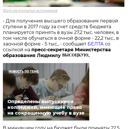
Фото из открытых источников
- Для получения высшего образования первой
ступени в 2017 году за счет средств бюджета
планируется принять в вузы 27,2 тыс. человек, в
том числе обучаться в очной форме - 22,2 тыс., в
заочной форме - 5 тыс., - сообщает
БЕЛТА
со
ссылкой на
пресс-секретаря Министерства
ВЫСОЦКУЮ
образования Людмилу
.
НОВОСТЬ ПО ТЕМЕ
Определены выпускники
колледжей, имеющие право
на сокращенную учебу в вузе
В минувшем году на бюджет были приняты 22,5