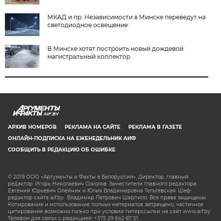
МКАД и пр. Независимости в Минске переведут на
светодиодное освещение
В Минске хотят построить новый дождевой
магистральный коллектор
AIF.BY
АРХИВ НОМЕРОВ
РЕКЛАМА НА САЙТЕ
РЕКЛАМА В ГАЗЕТЕ
ОНЛАЙН-ПОДПИСКА НА ЕЖЕНЕДЕЛЬНИК АИФ
СООБЩИТЬ В РЕДАКЦИЮ ОБ ОШИБКЕ
© 2019 ООО «Аргументы и Факты в Белоруссии». Директор, главный
редактор: Игорь Николаевич Соколов. Заместители главного редактора:
Евгений Юрьевич Олейник и Юлия Владимировна Тельтевская. Шеф-
редактор сайта aif.by: Владимир Петрович Шарпило. Все права защищены.
Копирование и использование полных материалов запрещено, частичное
цитирование возможно только при условии гиперссылки на сайт www.aif.by.
Телефон для связи с редакцией: +375 29 642 67 51.