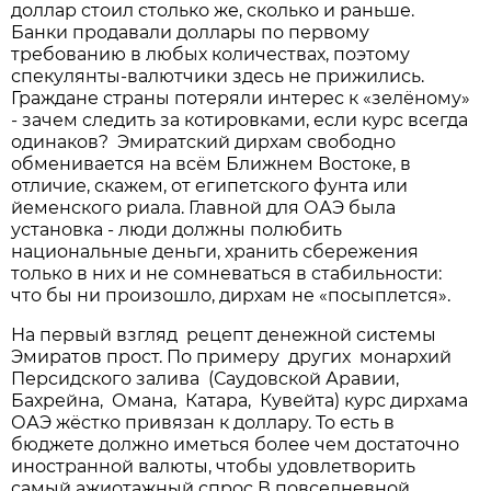
доллар стоил столько же, сколько и раньше.
Банки продавали доллары по первому
требованию в любых количествах, поэтому
спекулянты-валютчики здесь не прижились.
Граждане страны потеряли интерес к «зелёному»
- зачем следить за котировками, если курс всегда
одинаков? Эмиратский дирхам свободно
обменивается на всём Ближнем Востоке, в
отличие, скажем, от египетского фунта или
йеменского риала. Главной для ОАЭ была
установка - люди должны полюбить
национальные деньги, хранить сбережения
только в них и не сомневаться в стабильности:
что бы ни произошло, дирхам не «посыплется».
На первый взгляд рецепт денежной системы
Эмиратов прост. По примеру других монархий
Персидского залива (Саудовской Аравии,
Бахрейна, Омана, Катара, Кувейта) курс дирхама
ОАЭ жёстко привязан к доллару. То есть в
бюджете должно иметься более чем достаточно
иностранной валюты, чтобы удовлетворить
самый ажиотажный спрос В повседневной