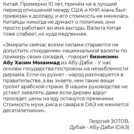
Китай. Примерно 10 лет, причём не в лучший
период отношений между США и КНР, юань был
привязан к доллару, и его стоимость не менялась.
Китайцы никогда не думают о политике, они
просто работают во имя выгоды. Валюта Китая
тоже слабеет, но куда медленнее.
«Эмираты сейчас всеми силами стараются не
допустить «похудения» национальной валюты по
примеру своих соседей, - говорит
бизнесмен
Абу
Хасим
Мохаммад
из Абу-Даби. - У нас
основы государства построены на незыблемости
дирхама. Если он рухнет - народ разочаруется в
правительстве, а вы знаете, чем такие вещи
грозят арабской стране. В нашем руководстве не
устают заявлять: даже если дирхам вдруг
просядет, цены на еду останутся прежними.
Стоимость муки, риса и сахара в ОАЭ не меняется
десятилетиями».
Георгий ЗОТОВ,
Дубай - Абу-Даби (ОАЭ)