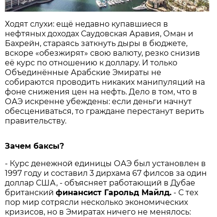
Ходят слухи: ещё недавно купавшиеся в
нефтяных доходах Саудовская Аравия, Оман и
Бахрейн, стараясь заткнуть дыры в бюджете,
вскоре «обезжирят» свою валюту, резко снизив
её курс по отношению к доллару. И только
Объединённые Арабские Эмираты не
собираются проводить никаких манипуляций на
фоне снижения цен на нефть. Дело в том, что в
ОАЭ искренне убеждены: если деньги начнут
обесцениваться, то граждане перестанут верить
правительству.
Зачем баксы?
- Курс денежной единицы ОАЭ был установлен в
1997 году и составил 3 дирхама 67 филсов за один
доллар США, - объясняет работающий в Дубае
британский
финансист
Гарольд
Майлд.
- С тех
пор мир сотрясли несколько экономических
кризисов, но в Эмиратах ничего не менялось: