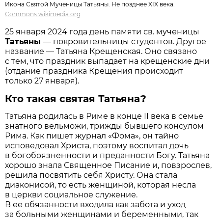
Икона Святой Мученицы Татьяны. Не позднее XIX века.
Commons.wikimedia.org
25 января 2024 года день памяти св. мученицы
Татьяны
— покровительницы студентов. Другое
название — Татьяна Крещенская. Оно связано
с тем, что праздник выпадает на крещенские дни
(отдание праздника Крещения происходит
только 27 января).
Кто такая святая Татьяна?
Татьяна родилась в Риме в конце II века в семье
знатного вельможи, трижды бывшего консулом
Рима. Как пишет журнал «Фома», он тайно
исповедовал Христа, поэтому воспитал дочь
в богобоязненности и преданности Богу. Татьяна
хорошо знала Священное Писание и, повзрослев,
решила посвятить себя Христу. Она стала
диаконисой, то есть женщиной, которая несла
в церкви социальное служение.
В ее обязанности входила как забота и уход
за больными женщинами и беременными, так