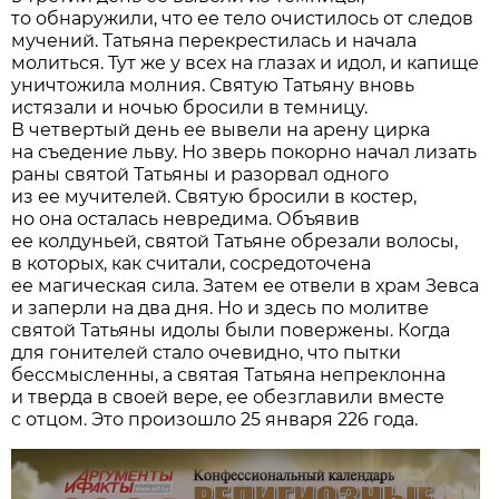
то обнаружили, что ее тело очистилось от следов
мучений. Татьяна перекрестилась и начала
молиться. Тут же у всех на глазах и идол, и капище
уничтожила молния. Святую Татьяну вновь
истязали и ночью бросили в темницу.
В четвертый день ее вывели на арену цирка
на съедение льву. Но зверь покорно начал лизать
раны святой Татьяны и разорвал одного
из ее мучителей. Святую бросили в костер,
но она осталась невредима. Объявив
ее колдуньей, святой Татьяне обрезали волосы,
в которых, как считали, сосредоточена
ее магическая сила. Затем ее отвели в храм Зевса
и заперли на два дня. Но и здесь по молитве
святой Татьяны идолы были повержены. Когда
для гонителей стало очевидно, что пытки
бессмысленны, а святая Татьяна непреклонна
и тверда в своей вере, ее обезглавили вместе
с отцом. Это произошло 25 января 226 года.