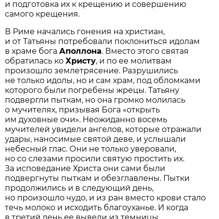
и подготовка их к крещению и совершению
самого крещения.
В Риме начались гонения на христиан,
и от Татьяны потребовали поклониться идолам
в храме бога
Аполлона
. Вместо этого святая
обратилась ко
Христу
, и по ее молитвам
произошло землетрясение. Разрушились
не только идолы, но и сам храм, под обломками
которого были погребены жрецы. Татьяну
подвергли пыткам, но она громко молилась
о мучителях, призывая Бога «открыть
им духовные очи». Неожиданно восемь
мучителей увидели ангелов, которые отражали
удары, наносимые святой деве, и услышали
небесный глас. Они не только уверовали,
но со слезами просили святую простить их.
За исповедание Христа они сами были
подвергнуты пыткам и обезглавлены. Пытки
продолжились и в следующий день,
но произошло чудо, и из ран вместо крови стало
течь молоко и исходить благоуханье. И когда
в третий день ее вывели из темницы,