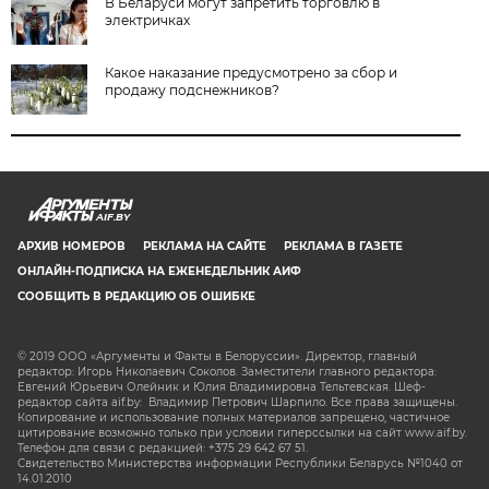
В Беларуси могут запретить торговлю в
электричках
Какое наказание предусмотрено за сбор и
продажу подснежников?
AIF.BY
АРХИВ НОМЕРОВ
РЕКЛАМА НА САЙТЕ
РЕКЛАМА В ГАЗЕТЕ
ОНЛАЙН-ПОДПИСКА НА ЕЖЕНЕДЕЛЬНИК АИФ
СООБЩИТЬ В РЕДАКЦИЮ ОБ ОШИБКЕ
© 2019 ООО «Аргументы и Факты в Белоруссии». Директор, главный
редактор: Игорь Николаевич Соколов. Заместители главного редактора:
Евгений Юрьевич Олейник и Юлия Владимировна Тельтевская. Шеф-
редактор сайта aif.by: Владимир Петрович Шарпило. Все права защищены.
Копирование и использование полных материалов запрещено, частичное
цитирование возможно только при условии гиперссылки на сайт www.aif.by.
Телефон для связи с редакцией: +375 29 642 67 51.
Свидетельство Министерства информации Республики Беларусь №1040 от
14.01.2010