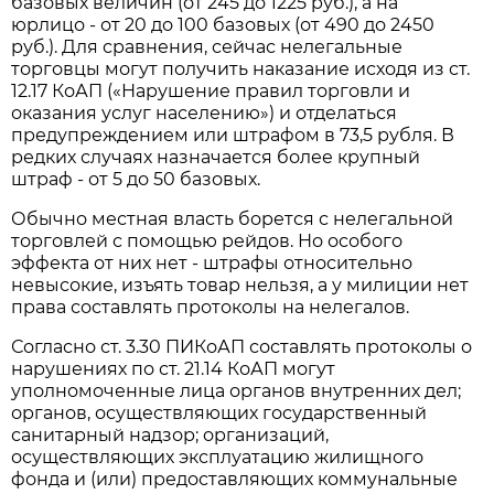
базовых величин (от 245 до 1225 руб.), а на
юрлицо - от 20 до 100 базовых (от 490 до 2450
руб.). Для сравнения, сейчас нелегальные
торговцы могут получить наказание исходя из ст.
12.17 КоАП («Нарушение правил торговли и
оказания услуг населению») и отделаться
предупреждением или штрафом в 73,5 рубля. В
редких случаях назначается более крупный
штраф - от 5 до 50 базовых.
Обычно местная власть борется с нелегальной
торговлей с помощью рейдов. Но особого
эффекта от них нет - штрафы относительно
невысокие, изъять товар нельзя, а у милиции нет
права составлять протоколы на нелегалов.
Согласно ст. 3.30 ПИКоАП составлять протоколы о
нарушениях по ст. 21.14 КоАП могут
уполномоченные лица органов внутренних дел;
органов, осуществляющих государственный
санитарный надзор; организаций,
осуществляющих эксплуатацию жилищного
фонда и (или) предоставляющих коммунальные