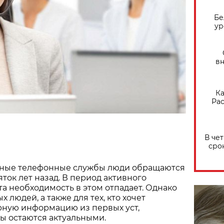
Бе
ур
вн
Ка
Рас
В че
сро
чные телефонные службы люди обращаются
ток лет назад. В период активного
а необходимость в этом отпадает. Однако
 людей, а также для тех, кто хочет
рную информацию из первых уст,
ы остаются актуальными.