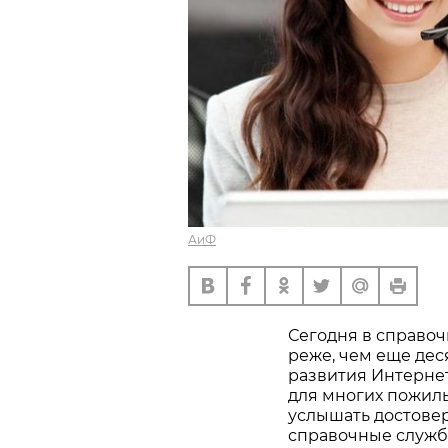
АиФ
Сегодня в справо
реже, чем еще деся
развития Интернет
для многих пожилых
услышать достове
справочные служб