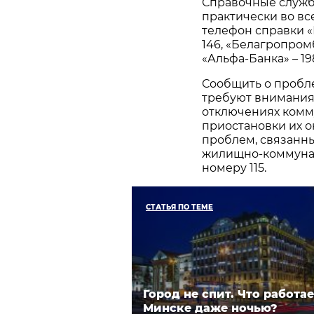
Справочные служб
практически во вс
телефон справки «
146, «Белагропромб
«Альфа-Банка» – 198
Сообщить о пробле
требуют внимания
отключениях комму
приостановки их о
проблем, связанны
жилищно-коммунал
номеру 115.
СТАТЬЯ ПО ТЕМЕ
Город не спит. Что работае
Минске даже ночью?