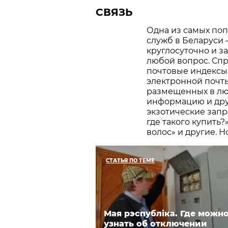
СВЯЗЬ
Одна из самых по
служб в Беларуси 
круглосуточно и з
любой вопрос. Спр
почтовые индексы 
электронной почты
размещенных в лю
информацию и дру
экзотические запр
где такого купить?
волос» и другие. Н
СТАТЬЯ ПО ТЕМЕ
Мая рэспублiка. Где можн
узнать об отключении