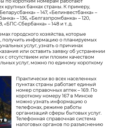
ы по коротким номерам работают
ех крупных банках страны. К примеру,
Беларусбанка» – 147, «Белинвестбанка» –
анка» – 136, «Белгазпромбанка» – 120,
, «БПС-Сбербанка» – 148 и т. д.
мах городского хозяйства, которые
, получить информацию о планируемых
нальных услуг, узнать о причинах
казания или оставить заявку об устранении
х с отсутствием или плохим качеством
ьных услуг, можно по единому короткому
Практически во всех населенных
пунктах страны работает единый
номер справочных аптек – 169. По
короткому номеру 167 в Минске
можно узнать информацию о
телефонах, режиме работы
организаций сферы бытовых услуг.
Телефонная справочная система
т в
налоговых органов по разъяснению