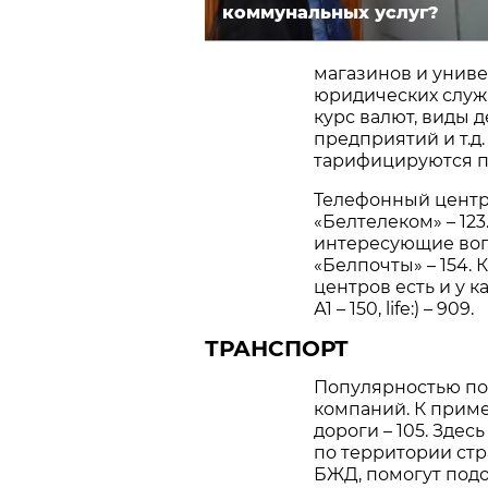
коммунальных услуг?
магазинов и униве
юридических служб
курс валют, виды 
предприятий и т.д.
тарифицируются по
Телефонный центр
«Белтелеком» – 123
интересующие воп
«Белпочты» – 154.
центров есть и у к
А1 – 150, life:) – 909.
ТРАНСПОРТ
Популярностью по
компаний. К приме
дороги – 105. Зде
по территории стр
БЖД, помогут под