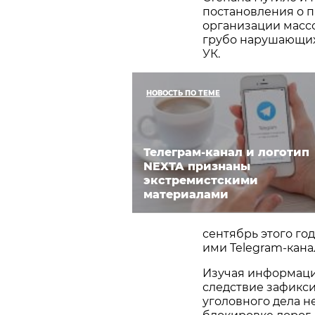
постановления о п
организации массо
грубо нарушающих 
УК.
НОВОСТЬ ПО ТЕМЕ
Телеграм-канал и логотип
NEXTA признаны
экстремистскими
материалами
сентябрь этого го
ими Telegram-кана
Изучая информацию
следствие зафикс
уголовного дела н