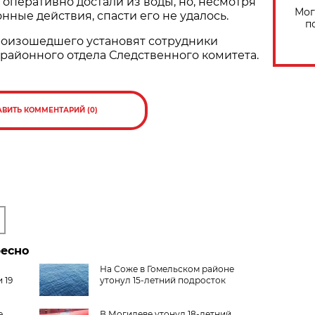
оперативно достали из воды, но, несмотря
Мог
нные действия, спасти его не удалось.
п
роизошедшего установят сотрудники
районного отдела Следственного комитета.
АВИТЬ КОММЕНТАРИЙ (0)
ресно
На Соже в Гомельском районе
 19
утонул 15-летний подросток
е
В Могилеве утонул 18-летний