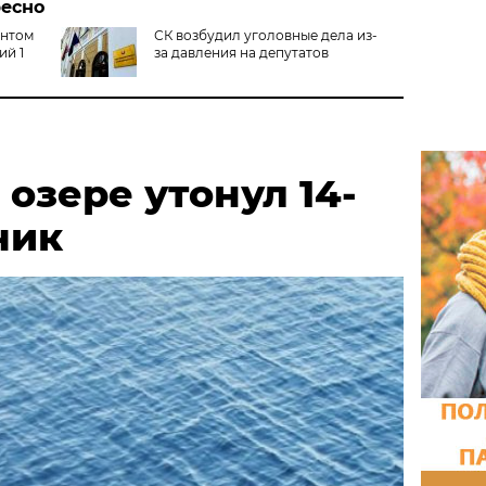
ресно
антом
СК возбудил уголовные дела из-
ий 1
за давления на депутатов
 озере утонул 14-
чик