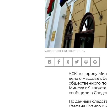
Следственный комитет РБ
УСК по городу Мин
дела о массовых б
общественного по
Минска с 9 август
сообщили в Следс
По данным следст
Степана Путило и