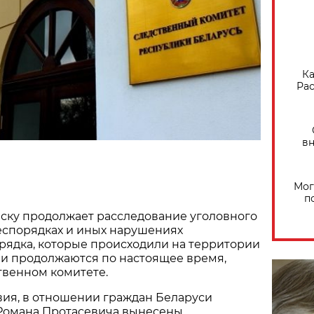
Ка
Рас
вн
Мог
п
ску продолжает расследование уголовного
еспорядках и иных нарушениях
рядка, которые происходили на территории
а и продолжаются по настоящее время,
твенном комитете.
вия, в отношении граждан Беларуси
 Романа Протасевича вынесены