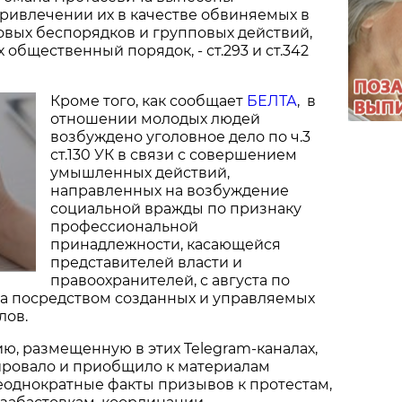
ривлечении их в качестве обвиняемых в
вых беспорядков и групповых действий,
общественный порядок, - ст.293 и ст.342
Кроме того, как сообщает
БЕЛТА
, в
отношении молодых людей
возбуждено уголовное дело по ч.3
ст.130 УК в связи с совершением
умышленных действий,
направленных на возбуждение
социальной вражды по признаку
профессиональной
принадлежности, касающейся
представителей власти и
правоохранителей, с августа по
да посредством созданных и управляемых
лов.
, размещенную в этих Telegram-каналах,
ировало и приобщило к материалам
еоднократные факты призывов к протестам,