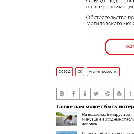
ОСВОД. Подростка 
на все реанимацио
Обстоятельства п
Могилевского меж
ОСТ
ОСВОД
СК
утонул подросток
Также вам может быть инте
На водоемах Беларуси за
минувшие выходные спасли
человек
Маленький мальчик едва н