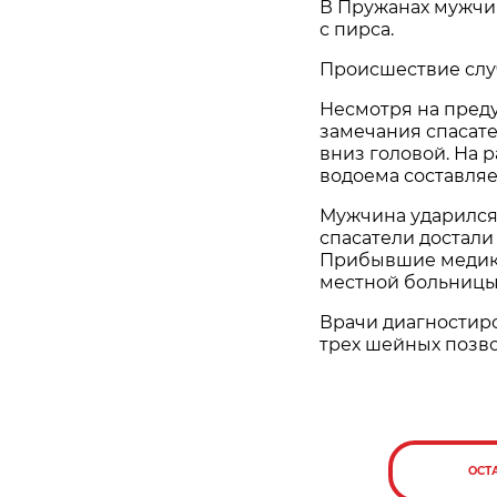
В Пружанах мужчин
с пирса.
Происшествие случ
Несмотря на пред
замечания спасате
вниз головой. На 
водоема составляе
Мужчина ударился
спасатели достали
Прибывшие медики
местной больницы
Врачи диагностир
трех шейных позво
ОСТ