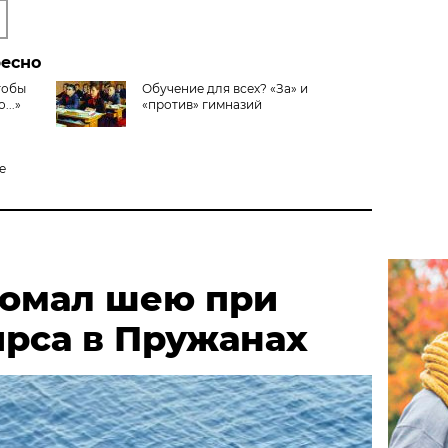
ресно
тобы
Обучение для всех? «За» и
...»
«против» гимназий
е
омал шею при
ирса в Пружанах