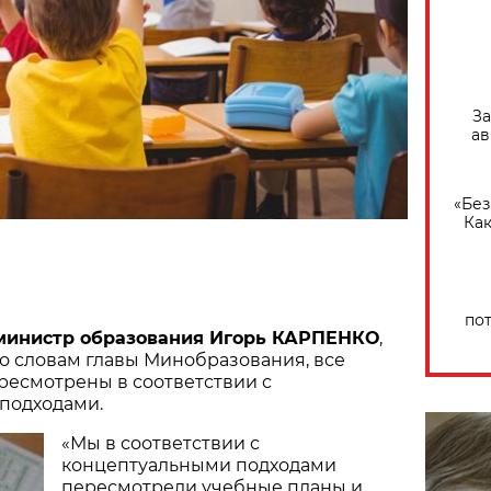
За
ав
«Без
Как
по
министр образования Игорь КАРПЕНКО
,
По словам главы Минобразования, все
ресмотрены в соответствии с
подходами.
«Мы в соответствии с
концептуальными подходами
пересмотрели учебные планы и