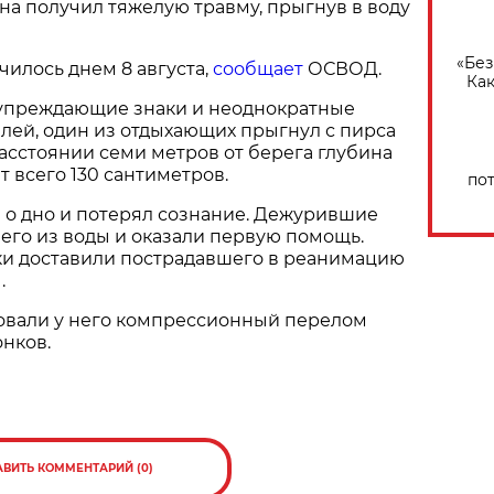
а получил тяжелую травму, прыгнув в воду
«Без
илось днем 8 августа,
сообщает
ОСВОД.
Как
упреждающие знаки и неоднократные
лей, один из отдыхающих прыгнул с пирса
расстоянии семи метров от берега глубина
т всего 130 сантиметров.
по
 о дно и потерял сознание. Дежурившие
 его из воды и оказали первую помощь.
 доставили пострадавшего в реанимацию
.
овали у него компрессионный перелом
нков.
АВИТЬ КОММЕНТАРИЙ (0)