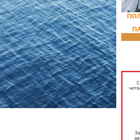
С
четв
За
ав