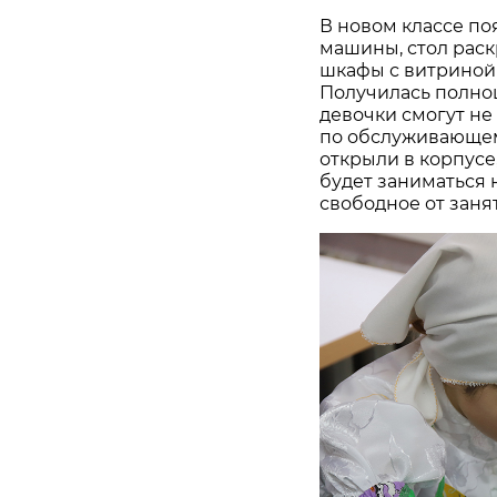
В новом классе п
машины, стол рас
шкафы с витриной 
Получилась полноц
девочки смогут не
по обслуживающему
открыли в корпусе,
будет заниматься н
свободное от заня