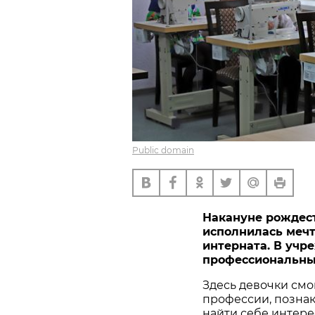
Public domain
Накануне рождест
исполнилась мечт
интерната. В учр
профессиональный
Здесь девочки смо
профессии, познак
найти себе интере