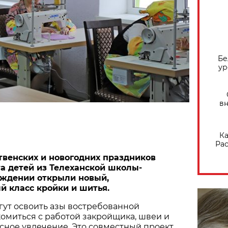
Бе
ур
вн
Ка
Рас
венских и новогодних праздников
а детей из Телеханской школы-
еждении открыли новый,
 класс кройки и шитья.
гут освоить азы востребованной
омиться с работой закройщика, швеи и
сное увлечение. Это совместный проект