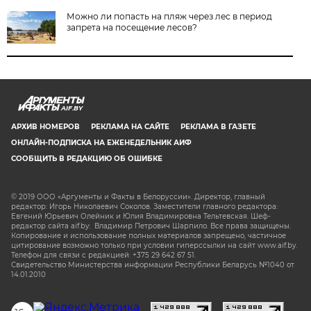
Можно ли попасть на пляж через лес в период
запрета на посещение лесов?
AIF.BY
АРХИВ НОМЕРОВ
РЕКЛАМА НА САЙТЕ
РЕКЛАМА В ГАЗЕТЕ
ОНЛАЙН-ПОДПИСКА НА ЕЖЕНЕДЕЛЬНИК АИФ
СООБЩИТЬ В РЕДАКЦИЮ ОБ ОШИБКЕ
© 2019 ООО «Аргументы и Факты в Белоруссии». Директор, главный
редактор: Игорь Николаевич Соколов. Заместители главного редактора:
Евгений Юрьевич Олейник и Юлия Владимировна Тельтевская. Шеф-
редактор сайта aif.by: Владимир Петрович Шарпило. Все права защищены.
Копирование и использование полных материалов запрещено, частичное
цитирование возможно только при условии гиперссылки на сайт www.aif.by.
Телефон для связи с редакцией: +375 29 642 67 51.
Свидетельство Министерства информации Республики Беларусь №1040 от
14.01.2010