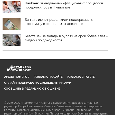
Нацбанк: замедление инфляционных процессов
продолжилось в II квартале
Банки в июне продолжили поддерживать
экономику в основном в нацвалюте
Безотзывные вклады в рублях на срок более 3 лет –
лидеры по доходности
AIF.BY
АРХИВ НОМЕРОВ
РЕКЛАМА НА САЙТЕ
РЕКЛАМА В ГАЗЕТЕ
ОНЛАЙН-ПОДПИСКА НА ЕЖЕНЕДЕЛЬНИК АИФ
СООБЩИТЬ В РЕДАКЦИЮ ОБ ОШИБКЕ
© 2019 ООО «Аргументы и Факты в Белоруссии». Директор, главный
редактор: Игорь Николаевич Соколов. Заместители главного редактора:
Евгений Юрьевич Олейник и Юлия Владимировна Тельтевская. Шеф-
редактор сайта aif.by: Владимир Петрович Шарпило. Все права защищены.