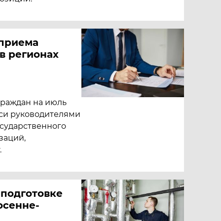
 приема
в регионах
граждан на июль
уси руководителями
осударственного
заций,
.
подготовке
осенне-