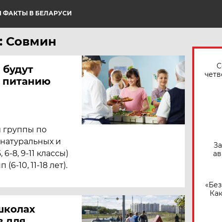
 ФАКТЫ В БЕЛАРУСИ
: Совмин
С
 будут
четв
 питанию
и группы по
 натуральных и
За
6-8, 9-11 классы)
ав
6-10, 11-18 лет).
«Без
Как
ошколах
в для