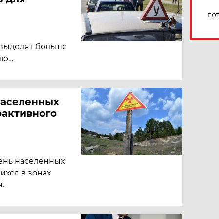
по
 выделят больше
ию…
населенных
оактивного
ень населенных
ихся в зонах
.