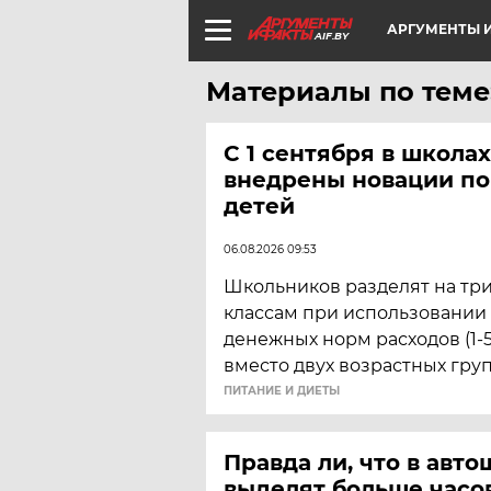
АРГУМЕНТЫ И
AIF.BY
Материалы по теме
С 1 сентября в школах
внедрены новации по
детей
06.08.2026 09:53
Школьников разделят на тр
классам при использовании
денежных норм расходов (1-5, 
вместо двух возрастных групп (
ПИТАНИЕ И ДИЕТЫ
Правда ли, что в авт
выделят больше часо