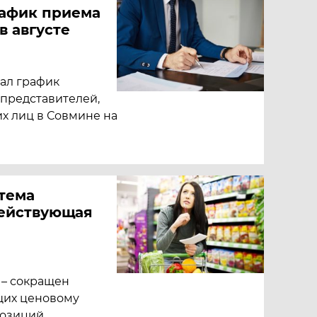
рафик приема
в августе
ал график
 представителей,
х лиц в Совмине на
тема
действующая
 – сокращен
щих ценовому
позиций.