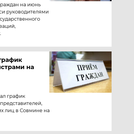
граждан на июнь
уси руководителями
осударственного
заций,
.
график
страми на
ал график
 представителей,
х лиц в Совмине на