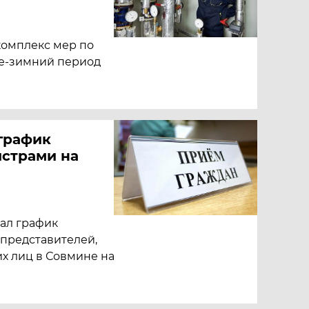
комплекс мер по
не-зимний период
график
страми на
ал график
 представителей,
х лиц в Совмине на