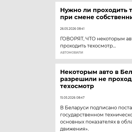
Нужно ли проходить 
при смене собственни
26.05.2026 08:41
ГОВОРЯТ, ЧТО некоторым ав
проходить техосмотр…
АВТОМОБИЛИ
Некоторым авто в Бе
разрешили не проход
техосмотр
15.05.2026 08:47
В Беларуси подписано пост
государственном техническ
основных показателях в обл
движения».