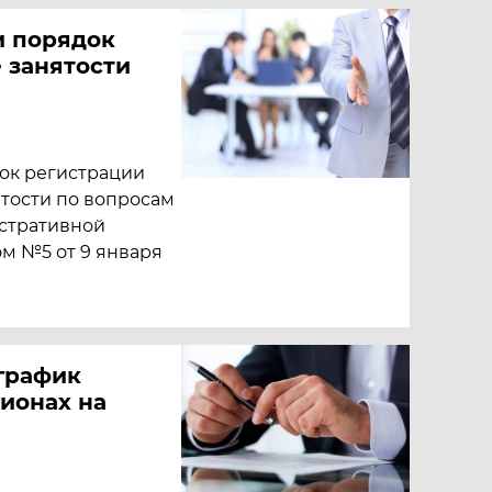
и порядок
 занятости
ок регистрации
тости по вопросам
истративной
м №5 от 9 января
график
ионах на