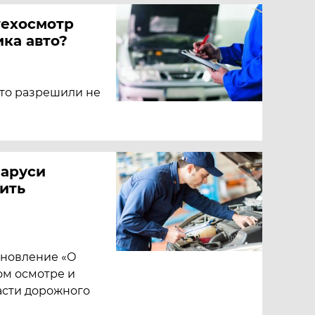
техосмотр
ка авто?
то разрешили не
ларуси
ить
ановление «О
ом осмотре и
асти дорожного