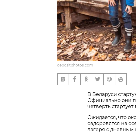
depositphotos.com
В Беларуси старту
Официально они пр
четверть стартует 
Ожидается, что ок
оздоровятся на ос
лагеря с дневным