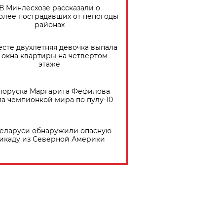
В Минлесхозе рассказали о
олее пострадавших от непогоды
районах
есте двухлетняя девочка выпала
 окна квартиры на четвертом
этаже
лоруска Маргарита Фефилова
ла чемпионкой мира по пулу-10
Беларуси обнаружили опасную
икаду из Северной Америки