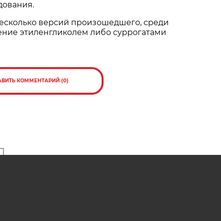
дования.
есколько версий произошедшего, среди
ение этиленгликолем либо суррогатами
АВИТЬ КОММЕНТАРИЙ (0)
ресно
СК проводит проверку по факту
ны в
смерти сотрудника МЧС на
пожаре в Лиозно