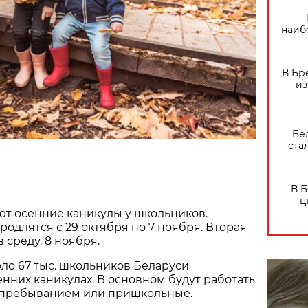
наиб
В Бр
из
Бе
ста
В 
ц
ют осенние каникулы у школьников.
одлятся с 29 октября по 7 ноября. Вторая
в среду, 8 ноября.
оло 67 тыс. школьников Беларуси
енних каникулах. В основном будут работать
 пребыванием или пришкольные.