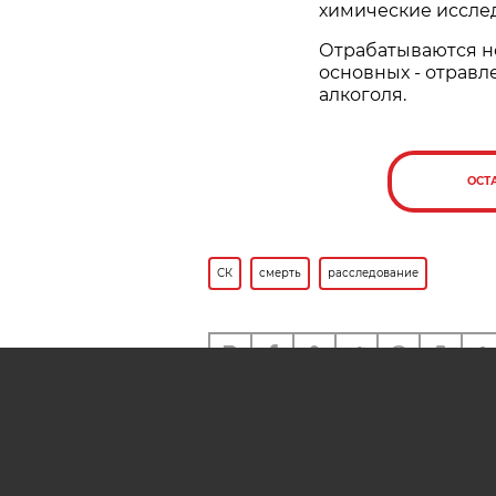
химические иссле
Отрабатываются н
основных - отравл
алкоголя.
ОСТ
СК
смерть
расследование
Также вам может быть инте
СК устанавливает причину
смерти беременной женщи
больнице Дзержинска