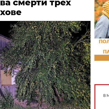
ва смерти трех
ыхове
В 