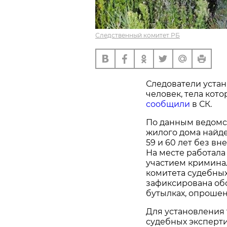
Следственный комитет РБ
Следователи устан
человек, тела кот
сообщили
в СК.
По данным ведомст
жилого дома найд
59 и 60 лет без в
На месте работала
участием кримина
комитета судебных
зафиксирована обс
бутылках, опроше
Для установления
судебных эксперт