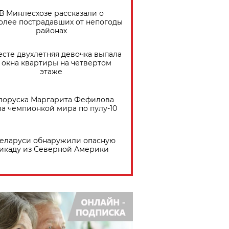
В Минлесхозе рассказали о
олее пострадавших от непогоды
районах
есте двухлетняя девочка выпала
 окна квартиры на четвертом
этаже
лоруска Маргарита Фефилова
ла чемпионкой мира по пулу-10
Беларуси обнаружили опасную
икаду из Северной Америки