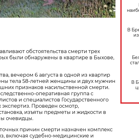
наиб
В Бр
из
авливают обстоятельства смерти трех
Бе
орых были обнаружены в квартире в Быхове,
ста
ва, вечером 6 августа в одной из квартир
ены тела 58-летней женщины и двух мужчин
В 
нешних признаков насильственной смерти.
ц
 следственно-оперативная группа с
листов и специалистов Государственного
 экспертиз. Проведен осмотр,
тановка, изъяты предметы и жидкости в
ны очевидцы.
 точных причин смерти назначен комплекс
из, включая судебно-медицинские и