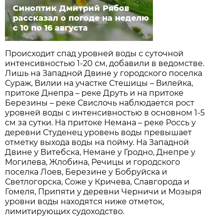
Синоптик Дмитрий Рябов
рассказал о погоде на неделю
с 10 по 16 августа
Происходит спад уровней воды с суточной
интенсивностью 1-20 см, добавили в ведомстве.
Лишь на Западной Двине у городского поселка
Сураж, Вилии на участке Стешицы – Вилейка,
притоке Днепра – реке Друть и на притоке
Березины – реке Свислочь наблюдается рост
уровней воды с интенсивностью в основном 1-5
см за сутки. На притоке Немана – реке Россь у
деревни Студенец уровень воды превышает
отметку выхода воды на пойму. На Западной
Двине у Витебска, Немане у Гродно, Днепре у
Могилева, Жлобина, Речицы и городского
поселка Лоев, Березине у Бобруйска и
Светлогорска, Соже у Кричева, Славгорода и
Гомеля, Припяти у деревни Черничи и Мозыря
уровни воды находятся ниже отметок,
лимитирующих судоходство.