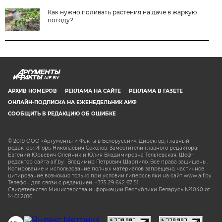
Как нужно поливать растения на даче в жаркую
погоду?
AIF.BY
АРХИВ НОМЕРОВ
РЕКЛАМА НА САЙТЕ
РЕКЛАМА В ГАЗЕТЕ
ОНЛАЙН-ПОДПИСКА НА ЕЖЕНЕДЕЛЬНИК АИФ
СООБЩИТЬ В РЕДАКЦИЮ ОБ ОШИБКЕ
© 2019 ООО «Аргументы и Факты в Белоруссии». Директор, главный
редактор: Игорь Николаевич Соколов. Заместители главного редактора:
Евгений Юрьевич Олейник и Юлия Владимировна Тельтевская. Шеф-
редактор сайта aif.by: Владимир Петрович Шарпило. Все права защищены.
Копирование и использование полных материалов запрещено, частичное
цитирование возможно только при условии гиперссылки на сайт www.aif.by.
Телефон для связи с редакцией: +375 29 642 67 51.
Свидетельство Министерства информации Республики Беларусь №1040 от
14.01.2010