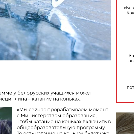
«Без
Как
За
ав
по
амме у белорусских учащихся может
исциплина – катание на коньках.
«Мы сейчас прорабатываем момент
с Министерством образования,
чтобы катание на коньках включить в
общеобразовательную программу.
То есть катание на коньках будет уже