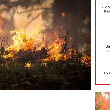
«Без
Как
За
ав
по