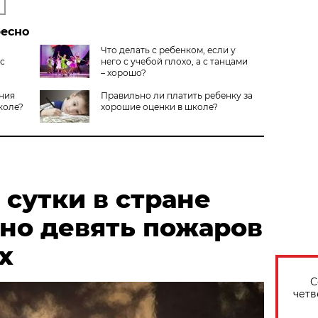
ресно
Что делать с ребенком, если у
 с
него с учебой плохо, а с танцами
– хорошо?
ния
Правильно ли платить ребенку за
коле?
хорошие оценки в школе?
сутки в стране
но девять пожаров
х
С
четв