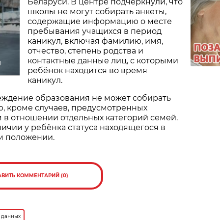
Беларуси. В центре подчеркнули, что
школы не могут собирать анкеты,
содержащие информацию о месте
пребывания учащихся в период
каникул, включая фамилию, имя,
отчество, степень родства и
контактные данные лиц, с которыми
л
ребёнок находится во время
каникул.
еждение образования не может собирать
, кроме случаев, предусмотренных
 в отношении отдельных категорий семей.
ичии у ребёнка статуса находящегося в
м положении.
АВИТЬ КОММЕНТАРИЙ (0)
 данных