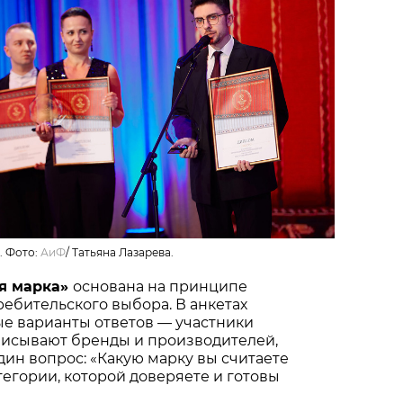
. Фото:
АиФ
/
Татьяна Лазарева.
я марка»
основана на принципе
ебительского выбора. В анкетах
ые варианты ответов — участники
писывают бренды и производителей,
один вопрос: «Какую марку вы считаете
тегории, которой доверяете и готовы