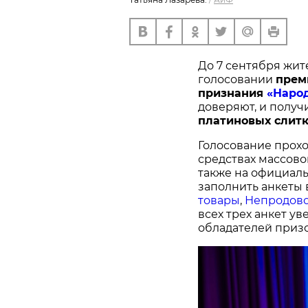
До 7 сентября жит
голосовании
п
рем
признания
«Наро
доверяют, и получ
платиновых слитк
Голосование прохо
средствах массово
также на официал
заполнить анкеты 
товары
,
Непродово
всех трех анкет у
обладателей призо