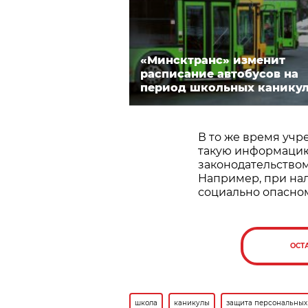
«Минсктранс» изменит
расписание автобусов на
период школьных канику
В то же время учр
такую информацию
законодательством
Например, при нал
социально опасно
ОСТ
школа
каникулы
защита персональных