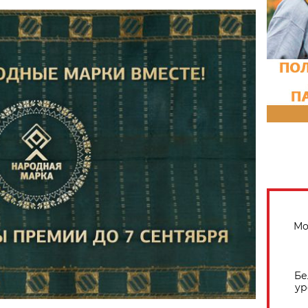
Мо
Бе
ур