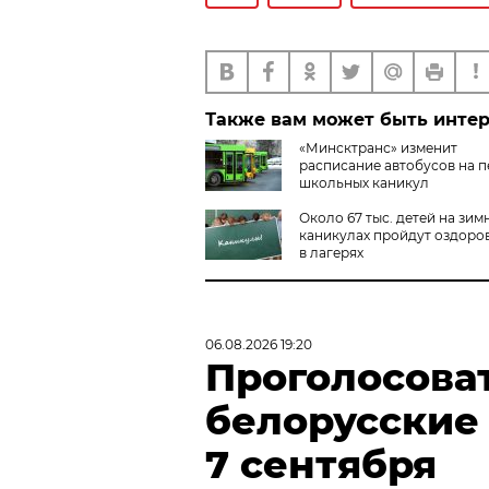
Также вам может быть инте
«Минсктранс» изменит
расписание автобусов на 
школьных каникул
Около 67 тыс. детей на зим
каникулах пройдут оздоро
в лагерях
06.08.2026 19:20
Проголосова
белорусские
7 сентября