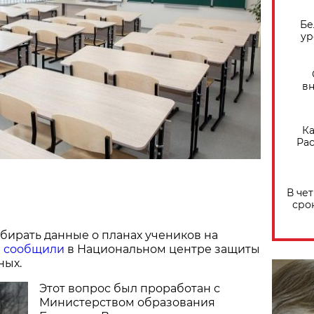
Бе
ур
вн
Ка
Рас
В че
сро
бирать данные о планах учеников на
м
сообщили
в Национальном центре защиты
ных.
Этот вопрос был проработан с
Министерством образования