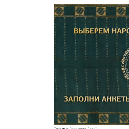
Татьяна Лазарева.
/
АиФ