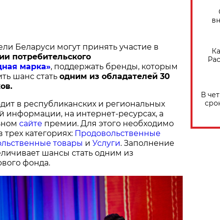
вн
ели Беларуси могут принять участие в
Ка
ии потребительского
Рас
дная марка»
, поддержать бренды, которым
ить шанс стать
одним из обладателей 30
ов.
В че
сро
дит в республиканских и региональных
й информации, на интернет-ресурсах, а
ьном
сайте
премии. Для этого необходимо
в трех категориях:
Продовольственные
льственные товары
и
Услуги
. Заполнение
величивает шансы стать одним из
вого фонда.