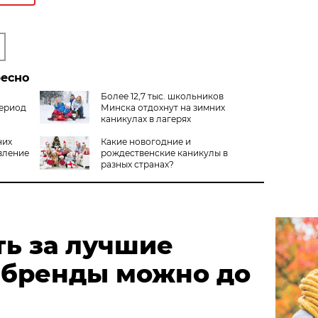
ресно
Более 12,7 тыс. школьников
период
Минска отдохнут на зимних
каникулах в лагерях
них
Какие новогодние и
вление
рождественские каникулы в
разных странах?
ть за лучшие
 бренды можно до