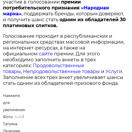
участие в голосовании
п
ремии
потребительского признания
«Народная
марка»
, поддержать бренды, которым доверяют,
и получить шанс стать
одним из обладателей 30
платиновых слитков.
Голосование проходит в республиканских и
региональных средствах массовой информации,
на интернет-ресурсах, а также на
официальном
сайте
премии. Для этого
необходимо заполнить анкеты в трех
категориях:
Продовольственные
товары
,
Непродовольственные товары
и
Услуги
.
Заполнение всех трех анкет увеличивает шансы
стать одним из обладателей призового фонда.
Нажмите
для
увеличения.
Фото:
АиФ
/
Татьяна
Лазарева.