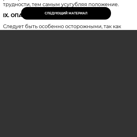
трудности, тем самым усугубляя положение.
СЛЕДУЮЩИЙ МАТЕРИАЛ
IX. ОПАСНЫЙ
Следует быть особенно осторожными, так как
резко возрастает вероятность несчастных
случаев и крупных конфликтов, имеющих
серьезные последствия.
ОСТАВИТЬ КОММЕНТАРИЙ (0)
гороскоп
гороскоп на сегодня
астропрогноз
гороскоп на каждый день
AIF.BY