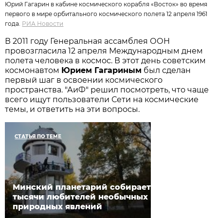
Юрий Гагарин в кабине космического корабля «Восток» во время
первого в мире орбитального космического полета 12 апреля 1961
года.
РИА Новости
В 2011 году Генеральная ассамблея ООН
провозгласила 12 апреля Международным днем
полета человека в космос. В этот день советским
космонавтом
Юрием Гагариным
был сделан
первый шаг в освоении космического
пространства. "АиФ" решил посмотреть, что чаще
всего ищут пользователи Сети на космические
темы, и ответить на эти вопросы.
СТАТЬЯ ПО ТЕМЕ
Минский планетарий собирает
тысячи любителей необычных
природных явлений