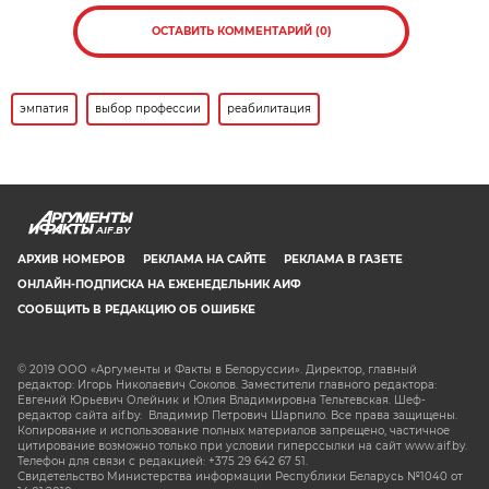
ОСТАВИТЬ КОММЕНТАРИЙ (0)
эмпатия
выбор профессии
реабилитация
AIF.BY
АРХИВ НОМЕРОВ
РЕКЛАМА НА САЙТЕ
РЕКЛАМА В ГАЗЕТЕ
ОНЛАЙН-ПОДПИСКА НА ЕЖЕНЕДЕЛЬНИК АИФ
СООБЩИТЬ В РЕДАКЦИЮ ОБ ОШИБКЕ
© 2019 ООО «Аргументы и Факты в Белоруссии». Директор, главный
редактор: Игорь Николаевич Соколов. Заместители главного редактора:
Евгений Юрьевич Олейник и Юлия Владимировна Тельтевская. Шеф-
редактор сайта aif.by: Владимир Петрович Шарпило. Все права защищены.
Копирование и использование полных материалов запрещено, частичное
цитирование возможно только при условии гиперссылки на сайт www.aif.by.
Телефон для связи с редакцией: +375 29 642 67 51.
Свидетельство Министерства информации Республики Беларусь №1040 от