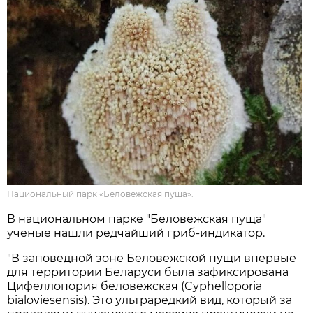
Национальный парк «Беловежская пуща».
В национальном парке "Беловежская пуща"
ученые нашли редчайший гриб-индикатор.
"В заповедной зоне Беловежской пущи впервые
для территории Беларуси была зафиксирована
Цифеллопория беловежская (Cyphelloporia
bialoviesensis). Это ультраредкий вид, который за