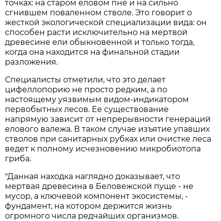
точках: на старом еловом пне и на сильно
сгнившем поваленном стволе. Это говорит о
жесткой экологической специализации вида: он
способен расти исключительно на мертвой
древесине ели обыкновенной и только тогда,
когда она находится на финальной стадии
разложения.
Специалисты отметили, что это делает
цифеллопорию не просто редким, а по
настоящему уязвимым видом-индикатором
первобытных лесов. Ее существование
напрямую зависит от непрерывности генераций
елового валежа. В таком случае изъятие упавших
стволов при санитарных рубках или очистке леса
ведет к полному исчезновению микробиотопа
гриба.
"Данная находка наглядно доказывает, что
мертвая древесина в Беловежской пуще - не
мусор, а ключевой компонент экосистемы, -
фундамент, на котором держится жизнь
огромного числа редчайших организмов.