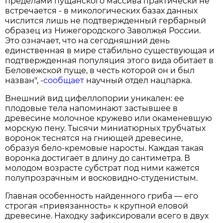
пределами пущанского массива практически не
встречается - в микологических базах данных
числится лишь не подтвержденный гербарный
образец из Нижегородского Заволжья России.
Это означает, что на сегодняшний день
единственная в мире стабильно существующая и
подтвержденная популяция этого вида обитает в
Беловежской пуще, в честь которой он и был
назван", -
сообщает
научный отдел нацпарка.
Внешний вид цифеллопории уникален: ее
плодовые тела напоминают застывшее в
древесине молочное кружево или окаменевшую
морскую пену. Тысячи миниатюрных трубчатых
воронок теснятся на гниющей древесине,
образуя бело-кремовые наросты. Каждая такая
воронка достигает в длину до сантиметра. В
молодом возрасте субстрат под ними кажется
полупрозрачным и восковидно-студенистым.
Главная особенность найденного гриба — его
строгая «привязанность» к крупной еловой
древесине. Находку зафиксировали всего в двух