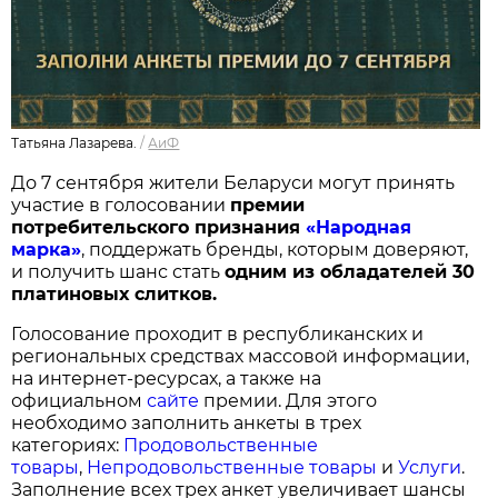
Татьяна Лазарева.
/
АиФ
До 7 сентября жители Беларуси могут принять
участие в голосовании
п
ремии
потребительского признания
«Народная
марка»
, поддержать бренды, которым доверяют,
и получить шанс стать
одним из обладателей 30
платиновых слитков.
Голосование проходит в республиканских и
региональных средствах массовой информации,
на интернет-ресурсах, а также на
официальном
сайте
премии. Для этого
необходимо заполнить анкеты в трех
категориях:
Продовольственные
товары
,
Непродовольственные товары
и
Услуги
.
Заполнение всех трех анкет увеличивает шансы