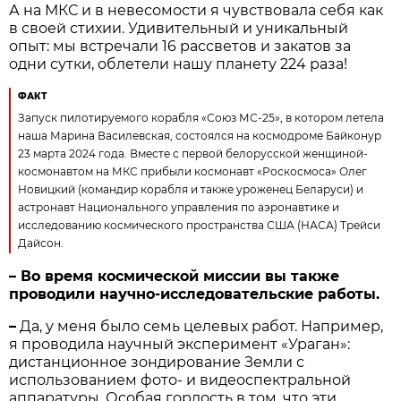
А на МКС и в невесомости я чувствовала себя как
в своей стихии. Удивительный и уникальный
опыт: мы встречали 16 рассветов и закатов за
одни сутки, облетели нашу планету 224 раза!
​ФАКТ
Запуск пилотируемого корабля «Союз МС-25», в котором летела
наша Марина Василевская, состоялся на космодроме Байконур
23 марта 2024 года. Вместе с первой белорусской женщиной-
космонавтом на МКС прибыли космонавт «Роскосмоса» Олег
Новицкий (командир корабля и также уроженец Беларуси) и
астронавт Национального управления по аэронавтике и
исследованию космического пространства США (НАСА) Трейси
Дайсон.
– Во время космической миссии вы также
проводили научно-исследовательские работы.
–
Да, у меня было семь целевых работ. Например,
я проводила научный эксперимент «Ураган»:
дистанционное зондирование Земли с
использованием фото- и видеоспектральной
аппаратуры. Особая гордость в том, что эти