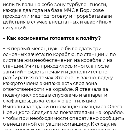
испытывали на себе зону турбулентности,
каждые два года на базе МЧС в Борисове
проходили медподготовку и прорабатывали
действия в случае внештатных и аварийных
ситуаций.
– Как космонавты готовятся к полёту?
–
В первый месяц нужно было сдать три
основных зачёта: по кораблю, по станции и по
системе жизнеобеспечения на корабле и на
станции. Учить приходилось много, а после
занятий
–
сидеть ночами и дополнительно
разбираться в темах. Это очень важно, ведь у
каждого члена экипажа есть своя зона
ответственности на корабле. Я отвечала за
подачу кислорода в спускаемый аппарат и
скафандры, дыхательную вентиляцию.
Выполняла задачи по команде командира Олега
Новицкого. Следила за показателями на корабле,
чтобы при необходимости оперативно сообщить
о внештатной ситуации командиру. К слову, на
тренировках мы по четыре часа занимались в