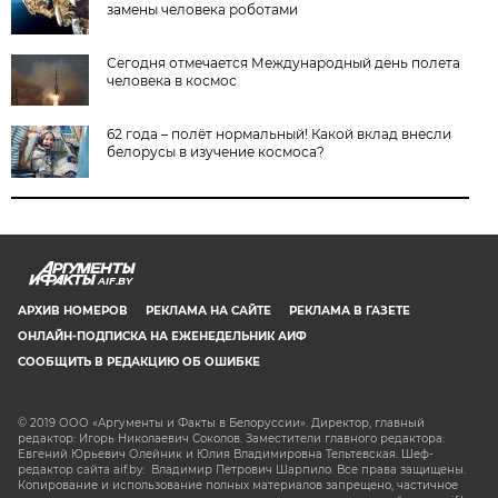
замены человека роботами
Сегодня отмечается Международный день полета
человека в космос
62 года – полёт нормальный! Какой вклад внесли
белорусы в изучение космоса?
AIF.BY
АРХИВ НОМЕРОВ
РЕКЛАМА НА САЙТЕ
РЕКЛАМА В ГАЗЕТЕ
ОНЛАЙН-ПОДПИСКА НА ЕЖЕНЕДЕЛЬНИК АИФ
СООБЩИТЬ В РЕДАКЦИЮ ОБ ОШИБКЕ
© 2019 ООО «Аргументы и Факты в Белоруссии». Директор, главный
редактор: Игорь Николаевич Соколов. Заместители главного редактора:
Евгений Юрьевич Олейник и Юлия Владимировна Тельтевская. Шеф-
редактор сайта aif.by: Владимир Петрович Шарпило. Все права защищены.
Копирование и использование полных материалов запрещено, частичное