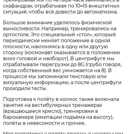
скафандрах, отрабатывая по 10
–
15 внештатных
ситуаций, чтобы всё довести до автоматизма.
Большое внимание уделялось физической
выносливости. Например, тренировались на
ортостоле. Это специальный «стол», который
периодически меняет положение в одной
плоскости, наклоняясь в одну или другую
сторону (космонавт оказывается в положении
вниз головой и наоборот). В центрифуге мы
отрабатывали перегрузки до 8G (грубо говоря,
когда собственный вес умножается на 8). В
процессе мы запоминали текстовую или
визуальную информацию, а после центрифуги
проходили тесты.
Подготовка к полёту в космос также включала
занятия на вестибулярных тренажерах
(вращающееся кресло), тренировки в
барокамере (имитации подъёма на высоту),
полёты в невесомости и прочее.
Моя подготовка к полёту длилась в ускоренном