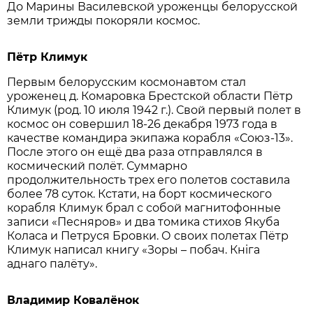
До Марины Василевской уроженцы белорусской
земли трижды покоряли космос.
Пётр Климук
Первым белорусским космонавтом стал
уроженец д. Комаровка Брестской области Пётр
Климук (род. 10 июля 1942 г.). Свой первый полет в
космос он совершил 18-26 декабря 1973 года в
качестве командира экипажа корабля «Союз-13».
После этого он ещё два раза отправлялся в
космический полёт. Суммарно
продолжительность трех его полетов составила
более 78 суток. Кстати, на борт космического
корабля Климук брал с собой магнитофонные
записи «Песняров» и два томика стихов Якуба
Коласа и Петруся Бровки. О своих полетах Пётр
Климук написал книгу «Зоры – побач. Кніга
аднаго палёту».
Владимир Ковалёнок