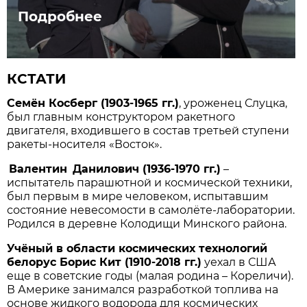
Подробнее
КСТАТИ
Семён Косберг (1903-1965 гг.)
, уроженец Слуцка,
был главным конструктором ракетного
двигателя, входившего в состав третьей ступени
ракеты-носителя «Восток».
Валентин Данилович (1936-1970 гг.)
–
испытатель парашютной и космической техники,
был первым в мире человеком, испытавшим
состояние невесомости в самолёте-лаборатории.
Родился в деревне Колодищи Минского района.
Учёный в области космических технологий
белорус Борис Кит (1910-2018 гг.)
уехал в США
еще в советские годы (малая родина – Кореличи).
В Америке занимался разработкой топлива на
основе жидкого водорода для космических